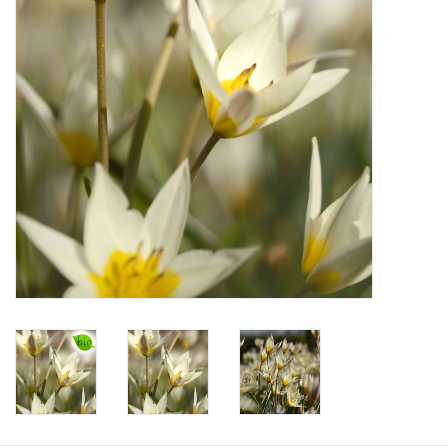
Angebote
Bodenverbesserung
SONSTIGE PRODUKTE
Beratung
Unser Garten!
Starke Zwiebel Tage
Neuigkeiten