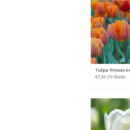
April, orange, 
Duftende Bl
INFO UND KA
Tulipa 'Prinses Ir
€7,50 (10 Stück)
April/Mai, weiss, 4
Unwiderstehlich: rei
elegant
INFO UND KA