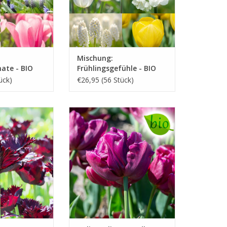
D KAUFEN
Mischung:
ate - BIO
Frühlingsgefühle - BIO
ück)
€26,95 (56 Stück)
warz, 45-50 cm
Tulpe
April, purpur/rot, 35 cm
wunderschön in
INFO UND KAUFEN
it aufblühenden
uden
D KAUFEN