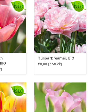
artrosa, 55 cm
Tulpe
April/Mai, rosa, 45 cm
D KAUFEN
Eine grosse Blume in der vollen
Sonne
INFO UND KAUFEN
gn
Tulipa 'Dreamer, BIO
 BIO
€8,00 (7 Stück)
k)
elb/rot, 50 cm
Anfang Mai, rosa mit grünen
Flammen, 40 cm
e mit feurigen
INFO UND KAUFEN
rben
D KAUFEN