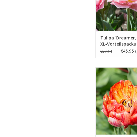
INFO UND KA
Tulipa 'Dreamer, 
XL-Vorteilspack
€45,95 (
€57,14
April/Mai, orange
INFO UND KA