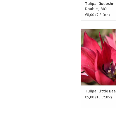
Tulipa 'Gudoshni
Double', BIO
€8,00 (7 Stück)
April, purpur-ros
Eine Mini-Tulpe mi
knallenden Fa
INFO UND KA
Tulipa 'Little Bea
€5,00 (10 Stück)