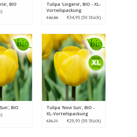
rie', BIO
Tulipa 'Lingerie', BIO - XL-
Vorteilspackung
k)
€34,95 (50 Stück)
€42,86
elb, 40/50 cm
April/Mai, gelb, 40/50 cm
ch gegenüber
Unempfindlich gegenüber
 und Viren
Schimmel und Viren
D KAUFEN
INFO UND KAUFEN
Sun', BIO
Tulipa 'Novi Sun', BIO -
XL-Vorteilspackung
k)
€29,95 (50 Stück)
€35,71