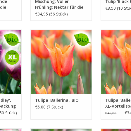
ende
Mischung: Voller
Tulip 'Black 
die
Frühling: Nektar für die
€8,50 (10 Stü
Biene – BIO
€34,95 (56 Stück)
April/Mai, orange, 50 cm
April/Mai, 
, 35 cm
Mit gut haltbarer Blume
Mit gut hal
UFEN
INFO UND KAUFEN
INFO UN
dley',
Tulipa 'Ballerina', BIO
Tulipa 'Balle
spackung
XL-Vorteils
€6,00 (7 Stück)
50 Stück)
€34
€42,86