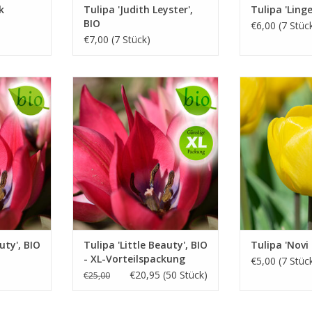
k
Tulipa 'Judith Leyster',
Tulipa 'Linge
BIO
€6,00 (7 Stüc
€7,00 (7 Stück)
a, 10 cm
April, purpur-rosa, 10 cm
April/Mai, g
t einer
Eine Mini-Tulpe mit einer
Unempfindli
rbe
knallenden Farbe
Schimmel
UFEN
INFO UND KAUFEN
INFO UN
uty', BIO
Tulipa 'Little Beauty', BIO
Tulipa 'Novi 
- XL-Vorteilspackung
€5,00 (7 Stüc
€20,95 (50 Stück)
€25,00