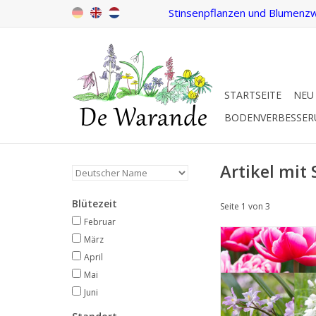
Stinsenpflanzen und Blumenzw
STARTSEITE
NEU
BODENVERBESSE
Artikel mit
Blütezeit
Seite 1 von 3
Februar
Biologisch
März
Blumenzwiebelmischu
April
Love'
Mai
Für Liebhaber ein
Juni
kräftigeren Farbko