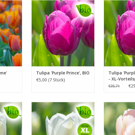
35 cm
April, lila, 40/45 cm
April, lil
ume
Einzeln und früh
Einzeln
UFEN
INFO UND KAUFEN
INFO UN
ene'
Tulipa 'Purple Prince', BIO
Tulipa 'Purpl
- XL-Vorteil
€5,00 (7 Stück)
€29
€35,71
0 – 50 cm
April/Mai, weiss, 40 – 50 cm
April/Mai, la
nweiss und
Unwiderstehlich: reinweiss und
Erhellt d
elegant
INFO UN
UFEN
INFO UND KAUFEN