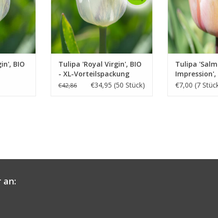
in', BIO
Tulipa 'Royal Virgin', BIO
Tulipa 'Sal
- XL-Vorteilspackung
Impression',
€34,95 (50 Stück)
€7,00 (7 Stüc
€42,86
 an: