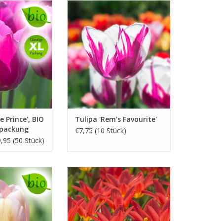
a, 40/45 cm
April, weiss mit violett, 40 cm
 und früh
Fällt auf mit der weissen Blume
mit violetten Flammen
D KAUFEN
INFO UND KAUFEN
e Prince', BIO
Tulipa 'Rem's Favourite'
spackung
€7,75 (10 Stück)
,95 (50 Stück)
chsrosa, 50 cm
März/April, rot, 15-20 cm
en Garten!
Frühe Mini-Tulpe
D KAUFEN
INFO UND KAUFEN