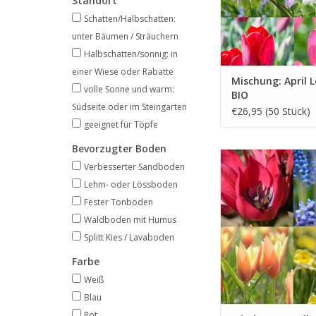
Standort
INFO UND KA
Schatten/Halbschatten:
unter Bäumen / Sträuchern
Halbschatten/sonnig: in
einer Wiese oder Rabatte
Mischung: April L
volle Sonne und warm:
BIO
Südseite oder im Steingarten
€26,95 (50 Stück)
geeignet für Töpfe
Bevorzugter Boden
Ideal für frühe s
Verbesserter Sandboden
Insekten
Lehm- oder Lössboden
März bis Apr
Fester Tonboden
Biologisch gezü
Waldboden mit Humus
INFO UND KA
Splitt Kies / Lavaboden
Farbe
Weiß
Blau
Rot