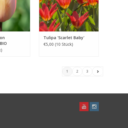
mon
Tulipa 'Scarlet Baby'
 BIO
€5,00 (10 Stück)
k)
1
2
3