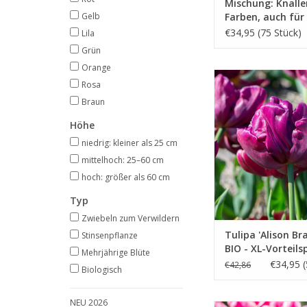
Mischung: Knall
Gelb
Farben, auch für 
Biene – BIO
€34,95 (75 Stück)
Lila
Grün
Orange
Tulpe
Rosa
April, purpur/rot
Braun
INFO UND KA
Höhe
niedrig: kleiner als 25 cm
mittelhoch: 25–60 cm
hoch: größer als 60 cm
Typ
Zwiebeln zum Verwildern
Tulipa 'Alison Bra
Stinsenpflanze
BIO - XL-Vorteil
Mehrjährige Blüte
€34,95 (
€42,86
Biologisch
NEU 2026