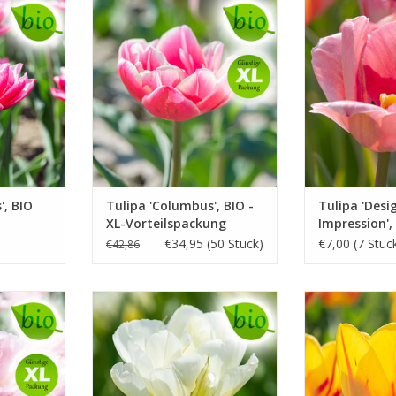
eiss, 40 cm
April/Mai, rosa mit weiss, 40 cm
April/Mai, z
INFO UN
akt, blüht
Doppelte Tulpe, kompakt, blüht
lange
UFEN
INFO UND KAUFEN
', BIO
Tulipa 'Columbus', BIO -
Tulipa 'Desi
XL-Vorteilspackung
Impression',
€34,95 (50 Stück)
€7,00 (7 Stüc
€42,86
April, creme-grün, 30–40 cm
April/Mai, g
 45 cm
Semi-gefüllt, stark, lange blühend.
Triumph-Tulp
 der vollen
Empfehlung!
Fa
INFO UND KAUFEN
INFO UN