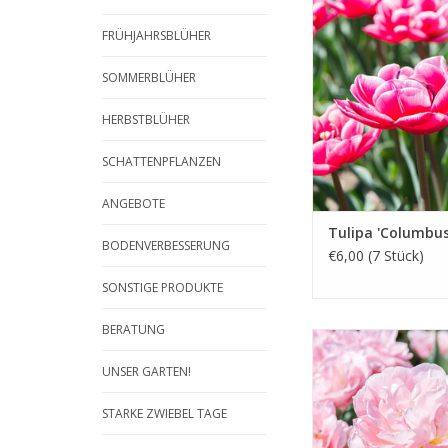
April/Mai, rosa mit w
FRÜHJAHRSBLÜHER
Doppelte Tulpe, komp
lange
SOMMERBLÜHER
INFO UND KA
HERBSTBLÜHER
SCHATTENPFLANZEN
ANGEBOTE
Tulipa 'Columbus
BODENVERBESSERUNG
€6,00 (7 Stück)
SONSTIGE PRODUKTE
BERATUNG
Tulpe
April/Mai, rosa,
UNSER GARTEN!
Eine grosse Blume in
STARKE ZWIEBEL TAGE
Sonne