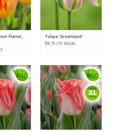
dom Flame',
Tulipa 'Groenland'
€8,75 (10 Stück)
k)
lpe
Tulpe
sa, 40 cm
Mai, Rosa, 40 cm
D KAUFEN
INFO UND KAUFEN