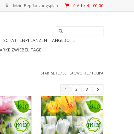
Mein Bepflanzungsplan
0 Artikel - €0,00
SCHATTENPFLANZEN
ANGEBOTE
ARKE ZWIEBEL TAGE
STARTSEITE
/
SCHLAGWORTE
/
TULIPA
1
2
3
gische
Biologische
belmischung
Blumenzwiebelmischung
rssonate'
'Frühlingsgefühle'
ische rosa Töne
Die perfekte Frische-Mischung
f-lila Gegenpol
INFO UND KAUFEN