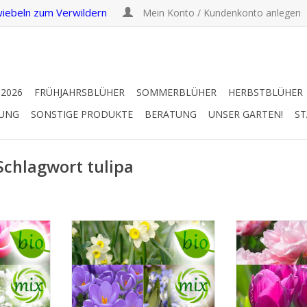
iebeln zum Verwildern
Mein Konto / Kundenkonto anlegen
 2026
FRÜHJAHRSBLÜHER
SOMMERBLÜHER
HERBSTBLÜHER
RUNG
SONSTIGE PRODUKTE
BERATUNG
UNSER GARTEN!
ST
 Schlagwort tulipa
e
Frühe und späte Blüte in einer
Biolo
ng 'April
Mischung
Blumenzwie
'Frühjah
Stellen Sie Ihre eigene
er etwas
Blumenzwiebel-Lasagne
Sanfte, romant
mbination
zusammen!
mit einem tie