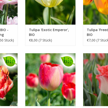
UFEN
BIO -
Tulipa 'Exotic Emperor',
Tulipa 'Free
ung
BIO
BIO
50 Stück)
€8,00 (7 Stück)
€7,00 (7 Stüc
, 55 cm
April/Mai, rosa, 50-60 cm
Tu
Mai, Ro
UFEN
INFO UND KAUFEN
INFO UN