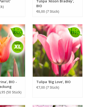
Parrot'
Tulipa 'Alison Bradley',
BIO
ck)
€6,00 (7 Stück)
orange, 50 cm
April/Mai, satin-rosa, 45–55 cm
tbarer Blume
Satin-rosa mit subtiler lila Tönung
D KAUFEN
INFO UND KAUFEN
rina', BIO -
Tulipa 'Big Love', BIO
packung
€7,00 (7 Stück)
,95 (50 Stück)