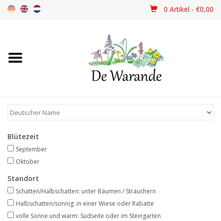
0 Artikel - €0,00
Startseite
NEU 2026
Frühjahrsblüher
Blütezeit
Sommerblüher
September
Oktober
Herbstblüher
Standort
Schatten/Halbschatten: unter Bäumen / Sträuchern
Schattenpflanzen
Halbschatten/sonnig: in einer Wiese oder Rabatte
volle Sonne und warm: Südseite oder im Steingarten