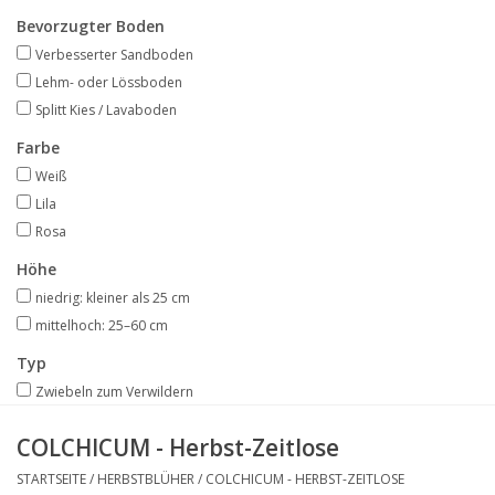
Angebote
Bevorzugter Boden
Verbesserter Sandboden
Bodenverbesserung
Lehm- oder Lössboden
Splitt Kies / Lavaboden
SONSTIGE PRODUKTE
Farbe
Weiß
Beratung
Lila
Rosa
Unser Garten!
Höhe
niedrig: kleiner als 25 cm
Starke Zwiebel Tage
mittelhoch: 25–60 cm
Typ
Neuigkeiten
Zwiebeln zum Verwildern
COLCHICUM - Herbst-Zeitlose
STARTSEITE
/
HERBSTBLÜHER
/
COLCHICUM - HERBST-ZEITLOSE