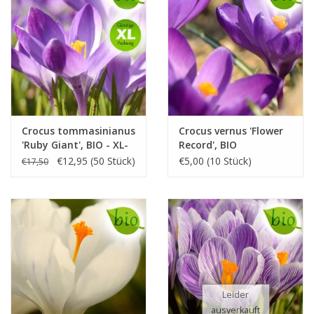
Crocus tommasinianus
Crocus vernus 'Flower
'Ruby Giant', BIO - XL-
Record', BIO
Vorteilspackung
€12,95 (50 Stück)
€5,00 (10 Stück)
€17,50
Leider
ausverkauft