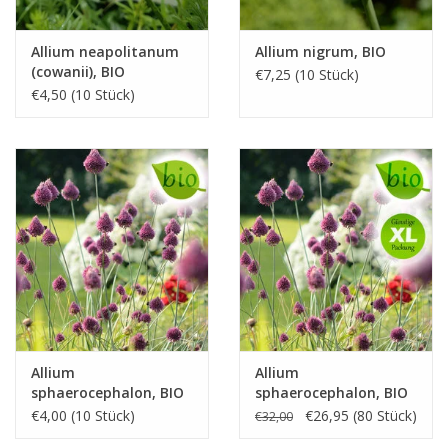
Allium neapolitanum
Allium nigrum, BIO
(cowanii), BIO
€7,25 (10 Stück)
€4,50 (10 Stück)
Allium
Allium
sphaerocephalon, BIO
sphaerocephalon, BIO
- XL-Vorteilspackung
€4,00 (10 Stück)
€26,95 (80 Stück)
€32,00