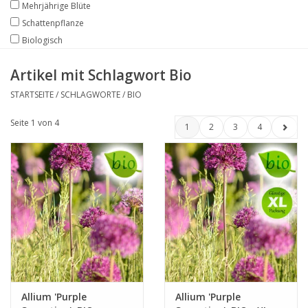
Mehrjährige Blüte
Schattenpflanze
Biologisch
Artikel mit Schlagwort Bio
STARTSEITE
/
SCHLAGWORTE
/
BIO
Seite 1 von 4
1
2
3
4
Allium 'Purple
Allium 'Purple