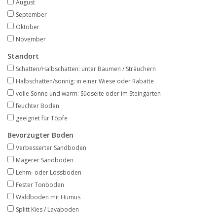
August
Angebote
September
Oktober
Bodenverbesserung
November
Standort
SONSTIGE PRODUKTE
Schatten/Halbschatten: unter Bäumen / Sträuchern
Halbschatten/sonnig: in einer Wiese oder Rabatte
Beratung
volle Sonne und warm: Südseite oder im Steingarten
feuchter Boden
Unser Garten!
geeignet für Töpfe
Bevorzugter Boden
Starke Zwiebel Tage
Verbesserter Sandboden
Magerer Sandboden
Lehm- oder Lössboden
Neuigkeiten
Fester Tonboden
Waldboden mit Humus
Splitt Kies / Lavaboden