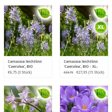
Camassia leichtlinii
Camassia leichtlinii
'Caerulea', BIO
'Caerulea', BIO - XL-
Vorteilspackung
€6,75 (3 Stück)
€27,95 (15 Stück)
€33,75