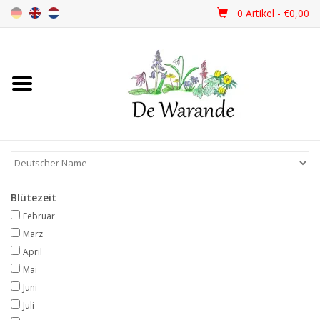
0 Artikel - €0,00
Startseite
NEU 2026
Frühjahrsblüher
Blütezeit
Sommerblüher
Februar
März
Herbstblüher
April
Mai
Juni
Schattenpflanzen
Juli