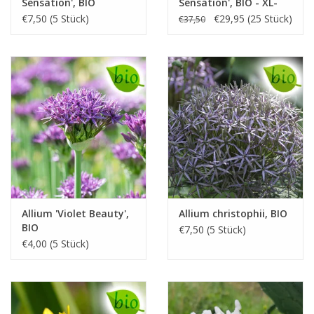
Sensation', BIO
Sensation', BIO - XL-
Vorteilspackung
€7,50 (5 Stück)
€29,95 (25 Stück)
€37,50
Allium 'Violet Beauty',
Allium christophii, BIO
BIO
€7,50 (5 Stück)
€4,00 (5 Stück)