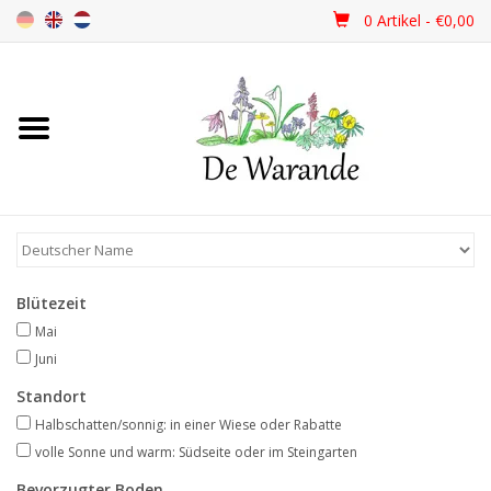
0 Artikel - €0,00
Startseite
NEU 2026
Frühjahrsblüher
Blütezeit
Sommerblüher
Mai
Juni
Herbstblüher
Standort
Halbschatten/sonnig: in einer Wiese oder Rabatte
Schattenpflanzen
volle Sonne und warm: Südseite oder im Steingarten
Bevorzugter Boden