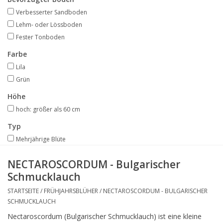
Angebote
Verbesserter Sandboden
Lehm- oder Lössboden
Bodenverbesserung
Fester Tonboden
Farbe
SONSTIGE PRODUKTE
Lila
Grün
Beratung
Höhe
hoch: größer als 60 cm
Unser Garten!
Typ
Mehrjährige Blüte
Starke Zwiebel Tage
NECTAROSCORDUM - Bulgarischer
Schmucklauch
Neuigkeiten
STARTSEITE
/
FRÜHJAHRSBLÜHER
/
NECTAROSCORDUM - BULGARISCHER
SCHMUCKLAUCH
Nectaroscordum (Bulgarischer Schmucklauch) ist eine kleine