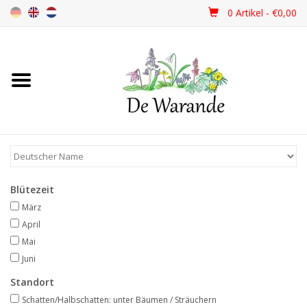
0 Artikel - €0,00
Startseite
NEU 2026
Frühjahrsblüher
Blütezeit
Sommerblüher
März
April
Herbstblüher
Mai
Juni
Schattenpflanzen
Standort
Schatten/Halbschatten: unter Bäumen / Sträuchern