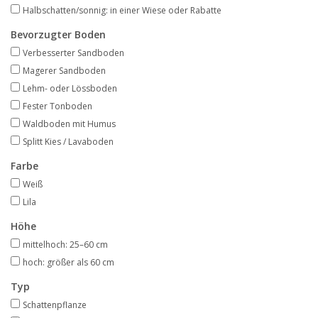
Angebote
Halbschatten/sonnig: in einer Wiese oder Rabatte
Bevorzugter Boden
Bodenverbesserung
Verbesserter Sandboden
Magerer Sandboden
Lehm- oder Lössboden
SONSTIGE PRODUKTE
Fester Tonboden
Waldboden mit Humus
Beratung
Splitt Kies / Lavaboden
Farbe
Unser Garten!
Weiß
Lila
Starke Zwiebel Tage
Höhe
mittelhoch: 25–60 cm
Neuigkeiten
hoch: größer als 60 cm
Typ
Schattenpflanze