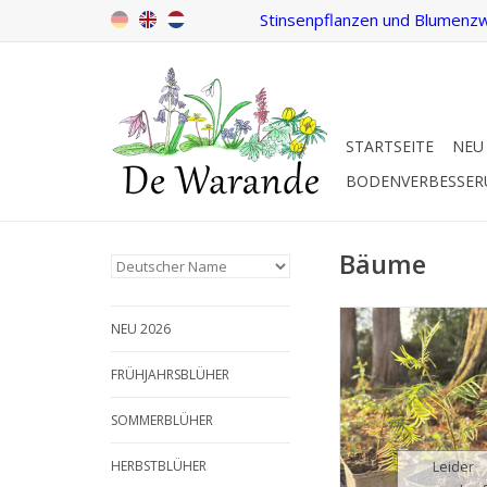
Stinsenpflanzen und Blumenzw
STARTSEITE
NEU
BODENVERBESSE
Bäume
Urweltmammut
NEU 2026
Metasequoia glypto
INFO
FRÜHJAHRSBLÜHER
SOMMERBLÜHER
HERBSTBLÜHER
Leider