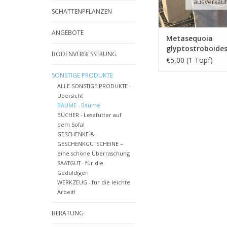
ausverkauf
SCHATTENPFLANZEN
ANGEBOTE
Metasequoia
glyptostroboide
BODENVERBESSERUNG
€5,00 (1 Topf)
SONSTIGE PRODUKTE
ALLE SONSTIGE PRODUKTE -
Übersicht
BÄUME - Bäume
BÜCHER - Lesefutter auf
dem Sofa!
GESCHENKE &
GESCHENKGUTSCHEINE –
eine schöne Überraschung
SAATGUT - für die
Geduldigen
WERKZEUG - für die leichte
Arbeit!
BERATUNG