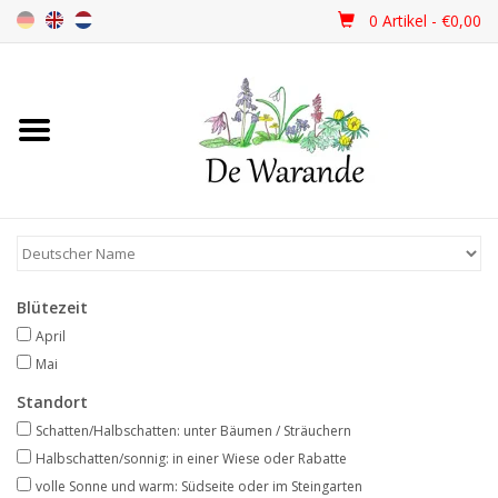
0 Artikel - €0,00
Startseite
NEU 2026
Frühjahrsblüher
Blütezeit
Sommerblüher
April
Mai
Herbstblüher
Standort
Schatten/Halbschatten: unter Bäumen / Sträuchern
Schattenpflanzen
Halbschatten/sonnig: in einer Wiese oder Rabatte
volle Sonne und warm: Südseite oder im Steingarten