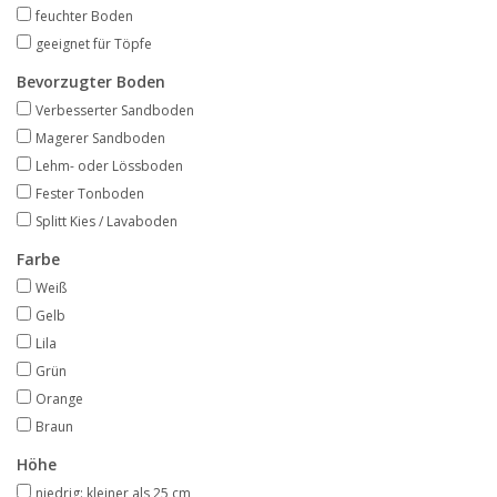
Angebote
feuchter Boden
geeignet für Töpfe
Bodenverbesserung
Bevorzugter Boden
Verbesserter Sandboden
Magerer Sandboden
SONSTIGE PRODUKTE
Lehm- oder Lössboden
Fester Tonboden
Beratung
Splitt Kies / Lavaboden
Farbe
Unser Garten!
Weiß
Gelb
Starke Zwiebel Tage
Lila
Grün
Neuigkeiten
Orange
Braun
Höhe
niedrig: kleiner als 25 cm