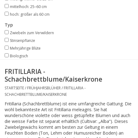
mittelhoch: 25–60 cm
hoch: größer als 60 cm
Typ
Zwiebeln zum Verwildern
Stinsenpflanze
Mehrjährige Blüte
Biologisch
FRITILLARIA -
Schachbrettblume/Kaiserkrone
STARTSEITE
/
FRÜHJAHRSBLÜHER
/
FRITILLARIA -
SCHACHBRETTBLUME/KAISERKRONE
Fritillaria (Schachbrettblume) ist eine umfangreiche Gattung. Die
wohl bekannteste Art ist Fritillaria meleagris. Sie hat
wunderschöne violette oder weiss getüpfelte Blumen und auch
die weisse Farbe ist separat erhältlich (Cultivar: „Alba“). Dieses
Zwiebelgewächs kommt am besten zur Geltung in einem
Feuchten Boden (Ton, Lehm oder Humusreicher Boden) an