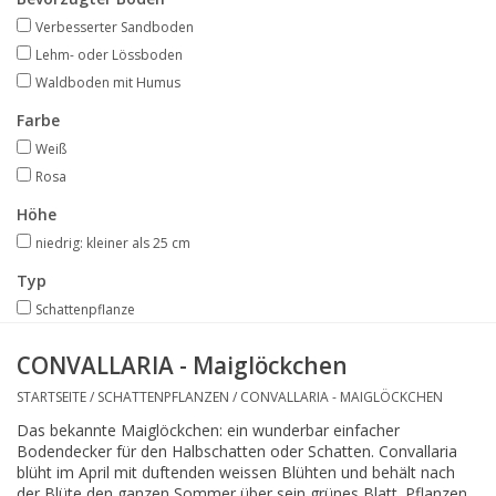
Angebote
Verbesserter Sandboden
Lehm- oder Lössboden
Bodenverbesserung
Waldboden mit Humus
Farbe
SONSTIGE PRODUKTE
Weiß
Rosa
Beratung
Höhe
niedrig: kleiner als 25 cm
Unser Garten!
Typ
Schattenpflanze
Starke Zwiebel Tage
CONVALLARIA - Maiglöckchen
Neuigkeiten
STARTSEITE
/
SCHATTENPFLANZEN
/
CONVALLARIA - MAIGLÖCKCHEN
Das bekannte Maiglöckchen: ein wunderbar einfacher
Bodendecker für den Halbschatten oder Schatten. Convallaria
blüht im April mit duftenden weissen Blühten und behält nach
der Blüte den ganzen Sommer über sein grünes Blatt. Pflanzen