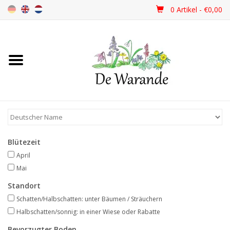
0 Artikel - €0,00
Startseite
NEU 2026
Frühjahrsblüher
Blütezeit
Sommerblüher
April
Mai
Herbstblüher
Standort
Schatten/Halbschatten: unter Bäumen / Sträuchern
Schattenpflanzen
Halbschatten/sonnig: in einer Wiese oder Rabatte
Bevorzugter Boden