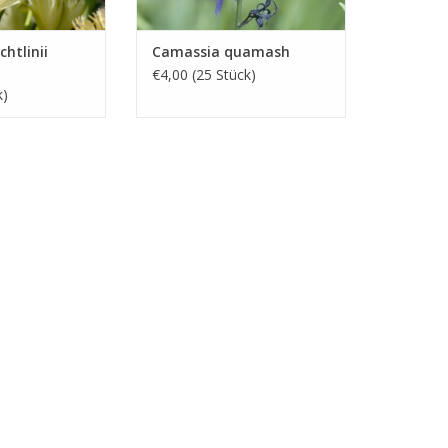
chtlinii
Camassia quamash
€4,00 (25 Stück)
k)