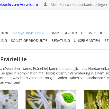
iebeln zum Verwildern
Mein Konto / Kundenkonto anlegen
 2026
FRÜHJAHRSBLÜHER
SOMMERBLÜHER
HERBSTBLÜHER
RUNG
SONSTIGE PRODUKTE
BERATUNG
UNSER GARTEN!
ST
rärielilie
a (Deutscher Name: Prärielilie) kommt ursprünglich aus Nordamerika
eispiel in Kombination mit Hosta) oder für Verwilderung in einem s
einen etwas lehmigen oder tonigen Boden. Haben Sie Sandboden? Rei
ser wachsen!
Prärielilie
Leichtlin-
, 70 cm
Mai/Juni, hellblau, 70 cm
Mai/Juni, cre
e Camassia-
Eine schöne hellblaue Camassia-
Die weisse Vari