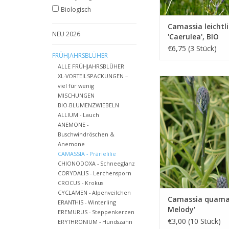
Biologisch
Camassia leichtli
NEU 2026
'Caerulea', BIO
€6,75 (3 Stück)
FRÜHJAHRSBLÜHER
ALLE FRÜHJAHRSBLÜHER
XL-VORTEILSPACKUNGEN –
Essbare Präriel
viel für wenig
Mai, (extra) dunkelb
MISCHUNGEN
BIO-BLUMENZWIEBELN
Besonders dunkel, 
ALLIUM - Lauch
Blatt
ANEMONE -
Buschwindröschen &
INFO UND KA
Anemone
CAMASSIA - Prärielilie
CHIONODOXA - Schneeglanz
CORYDALIS - Lerchensporn
CROCUS - Krokus
CYCLAMEN - Alpenveilchen
Camassia quamas
ERANTHIS - Winterling
Melody'
EREMURUS - Steppenkerzen
€3,00 (10 Stück)
ERYTHRONIUM - Hundszahn