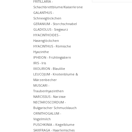
FRITILLARIA -
Schachbrettblume/Kaiserkrone
GALANTHUS -
Schneeglöckchen
GERANIUM - Storchschnabel
GLADIOLUS - Siegwurz
HYACINTHOIDES -
Hasenglöckchen
HYACINTHUS - Römische
Hyazinthe
IPHEION - Frühlingsstern
IRIS - Iris
IXIOLIRION - Blaulilie
LEUCOJUM - Knotenblume &
Märzenbecher
MUSCARI -
Traubenhyazinthen
NARCISSUS - Narzisse
NECTAROSCORDUM -
Bulgarischer Schmucklauch
ORNITHOGALUM -
Vogelmilch
PUSCHKINIA – Kegelblume
SAXIFRAGA - Haarlemsches