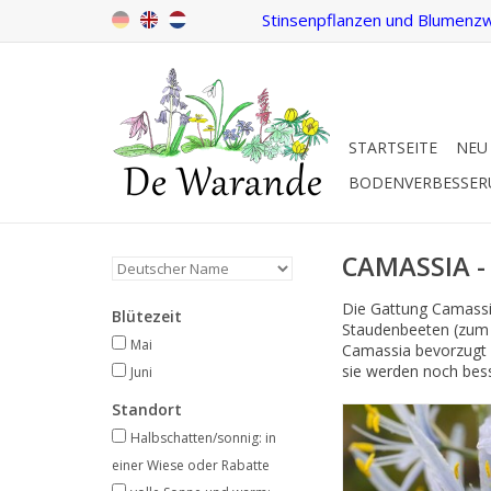
Stinsenpflanzen und Blumenzw
STARTSEITE
NEU
BODENVERBESSE
CAMASSIA - P
Die Gattung Camassi
Blütezeit
Staudenbeeten (zum B
Mai
Camassia bevorzugt 
sie werden noch bes
Juni
Standort
Prärielilie
Mai/Juni, hellblau
Halbschatten/sonnig: in
einer Wiese oder Rabatte
Eine schöne hellblau