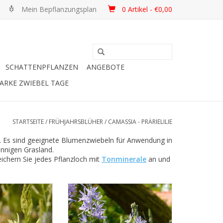
Mein Bepflanzungsplan
0 Artikel - €0,00
SCHATTENPFLANZEN
ANGEBOTE
ARKE ZWIEBEL TAGE
STARTSEITE
/
FRÜHJAHRSBLÜHER
/
CAMASSIA - PRÄRIELILIE
. Es sind geeignete Blumenzwiebeln für Anwendung in
onnigen Grasland.
chern Sie jedes Pflanzloch mit
Tonminerale
an und
Prärielilie
Leichtlin-Prärielilie
meweiss, 70 cm
Mai, blau, 70 cm
etät der Camassia
Ein sehr geeignetes