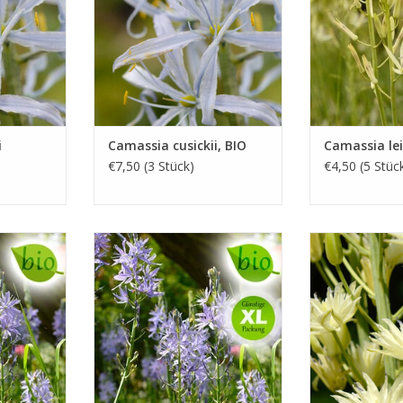
Art
leich
UFEN
INFO UND KAUFEN
INFO UN
i
Camassia cusickii, BIO
Camassia leic
€7,50 (3 Stück)
€4,50 (5 Stüc
lilie
Leichtlin-Prärielilie
Leichtlin-
 cm
Mai, blau, 70 cm
Mai/Juni, cre
netes
Ein sehr geeignetes
Halb-gefü
s in
Zwiebelgewächs in
INFO UN
en
Blumenweiden
UFEN
INFO UND KAUFEN