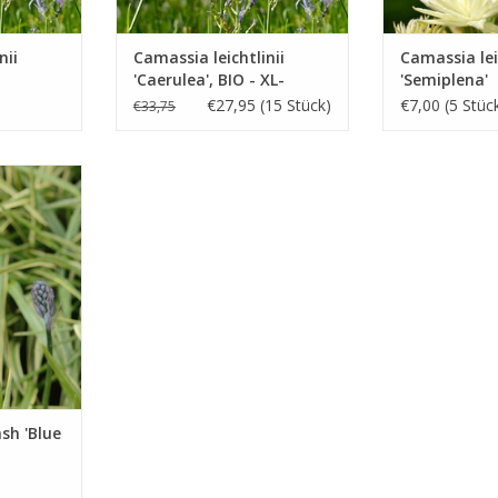
nii
Camassia leichtlinii
Camassia lei
'Caerulea', BIO - XL-
'Semiplena'
Vorteilspackung
€27,95 (15 Stück)
€7,00 (5 Stüc
€33,75
ilie
lau, 35 cm
mit buntem
UFEN
h 'Blue