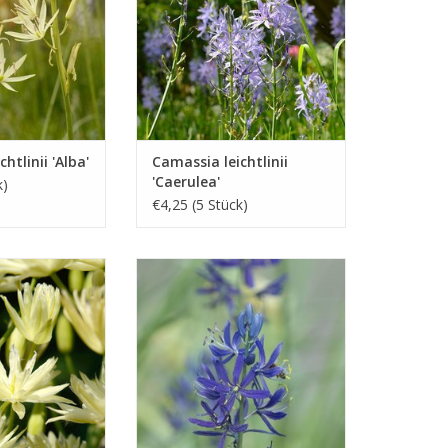
tlinii
Zwiebelgewächs in
Blumenweiden
D KAUFEN
INFO UND KAUFEN
htlinii 'Alba'
Camassia leichtlinii
'Caerulea'
k)
€4,25 (5 Stück)
Prärielilie
Essbare Prärielilie
meweiss, 70 cm
Mai, dunkelblau, 35 cm
llte Blüten
Die quamash ist eine tiefe
Camassia mit dunklen Blüten
D KAUFEN
INFO UND KAUFEN