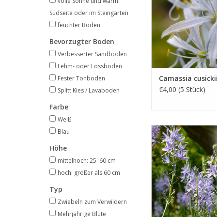
volle Sonne und warm:
Art
Südseite oder im Steingarten
INFO UND KA
feuchter Boden
Bevorzugter Boden
Verbesserter Sandboden
Lehm- oder Lössboden
Camassia cusicki
Fester Tonboden
€4,00 (5 Stück)
Splitt Kies / Lavaboden
Farbe
Weiß
Leichtlin-Prärie
Blau
Mai, blau, 70
Höhe
Ein sehr geeig
mittelhoch: 25–60 cm
Zwiebelgewäch
hoch: größer als 60 cm
Blumenweid
Typ
INFO UND KA
Zwiebeln zum Verwildern
Mehrjährige Blüte