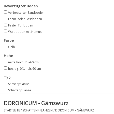
Angebote
Bevorzugter Boden
Verbesserter Sandboden
Bodenverbesserung
Lehm- oder Lössboden
Fester Tonboden
Waldboden mit Humus
SONSTIGE PRODUKTE
Farbe
Beratung
Gelb
Höhe
Unser Garten!
mittelhoch: 25–60 cm
hoch: größer als 60 cm
Starke Zwiebel Tage
Typ
Stinsenpflanze
Neuigkeiten
Schattenpflanze
DORONICUM - Gämswurz
STARTSEITE
/
SCHATTENPFLANZEN
/
DORONICUM - GÄMSWURZ