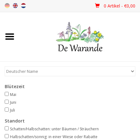
0 Artikel - €0,00
Startseite
NEU 2026
Frühjahrsblüher
Blütezeit
Sommerblüher
Mai
Juni
Herbstblüher
Juli
Standort
Schattenpflanzen
Schatten/Halbschatten: unter Bäumen / Sträuchern
Halbschatten/sonnig: in einer Wiese oder Rabatte