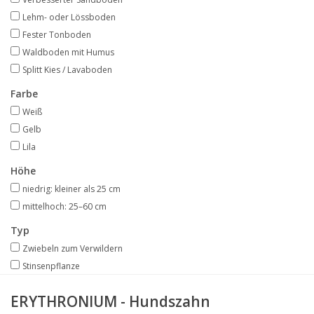
Angebote
Lehm- oder Lössboden
Fester Tonboden
Bodenverbesserung
Waldboden mit Humus
Splitt Kies / Lavaboden
SONSTIGE PRODUKTE
Farbe
Weiß
Beratung
Gelb
Lila
Unser Garten!
Höhe
niedrig: kleiner als 25 cm
Starke Zwiebel Tage
mittelhoch: 25–60 cm
Typ
Neuigkeiten
Zwiebeln zum Verwildern
Stinsenpflanze
ERYTHRONIUM - Hundszahn