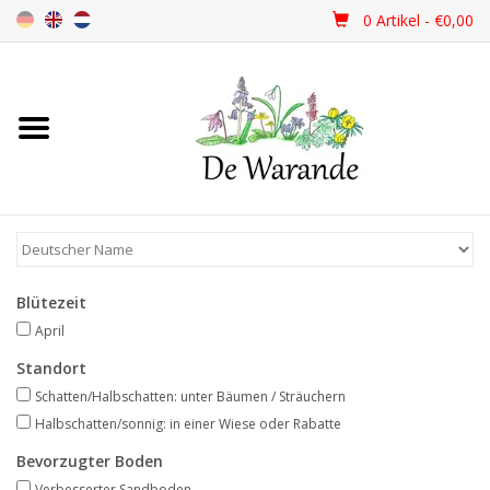
0 Artikel - €0,00
Startseite
NEU 2026
Frühjahrsblüher
Blütezeit
Sommerblüher
April
Standort
Herbstblüher
Schatten/Halbschatten: unter Bäumen / Sträuchern
Halbschatten/sonnig: in einer Wiese oder Rabatte
Schattenpflanzen
Bevorzugter Boden
Verbesserter Sandboden