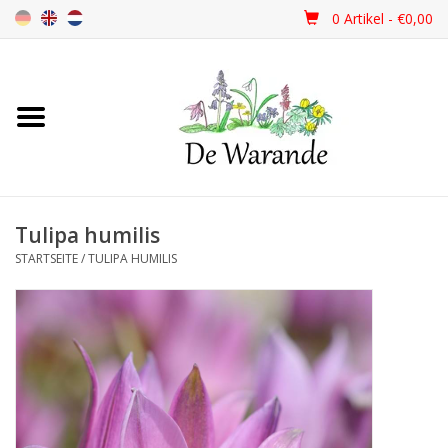
0 Artikel - €0,00
Startseite
NEU 2026
Tulipa humilis
Frühjahrsblüher
STARTSEITE
/
TULIPA HUMILIS
Sommerblüher
Herbstblüher
Schattenpflanzen