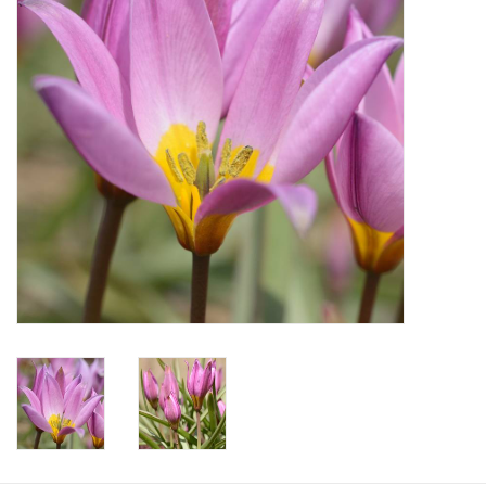
Angebote
Bodenverbesserung
SONSTIGE PRODUKTE
Beratung
Unser Garten!
Starke Zwiebel Tage
Neuigkeiten