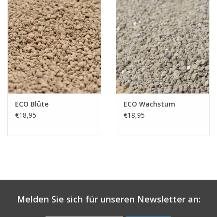
alle Cultivare für die Vase geeignet: die 'Golden Torch' ist
es schon). Dahlia 'Golden Torch' blüht im Überfluss und
lange: ab dem Spätsommer bis zum ersten Frost.
Pflanzzeit: ab März unter Glas in grossem Topf oder nach
dem Frost draussen im Freiland.
Dahlien kommen ursprünglich aus Mexiko. Die Azteken
züchteten schon Dahlien, vor allem als Nahrung. Es sind ca. 40
wilde Arten bekannt, aus denen gut 20.000 Varietäten veredelt
wurden. Eine schwindelerregende Anzahl! Diese Varietäten
wurden praktisch alle aus den botanischen Arten Dahlia pinnata
und Dahlia coccinea gezüchtet.
ECO Blüte
ECO Wachstum
Die Dahlie ist bei uns bekannt für ihre üppige und reiche Blüte.
Sie blüht bei uns im Überfluss und lange: vom Spätsommer bis
€18,95
€18,95
zum ersten Frost. Die Dahlie ist eine wunderschöne Ergänzung
im Garten, wo sie in grösseren Anzahlen und in Kombination mit
Stauden oder Ziergräsern am besten zur Geltung kommt. Aber
auch traditionell können sie überraschend aussehen: Denken Sie
an Dahlien als Randbepflanzung in einem Gemüsegarten oder
eine ganze Rabatte mit ausschliesslich Dahlien.
Dahlien pflanzen Sie im Prinzip nach dem Frost, ab Mai also.
Früher pflanzen geht auch, aber decken Sie dann die
Melden Sie sich für unseren Newsletter an:
aufkommenden Dahlien bei Nachtfrost ab. Oder ziehen Sie die
Dahlien ab März vor, in einem grossen Topf an einem hellen,
frostfreien Ort.