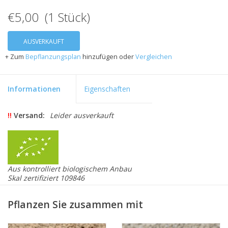
€5,00 (1 Stück)
AUSVERKAUFT
+ Zum
Bepflanzungsplan
hinzufügen oder
Vergleichen
Informationen
Eigenschaften
!!
Versand:
Leider ausverkauft
Aus kontrolliert biologischem Anbau
Skal zertifiziert 109846
Dahlia 'Golden Torch' ist eine gelbe Ball-Dahlie mit einer
Höhe von 100 bis 120 cm. Der Blumendurchmesser beträgt
Pflanzen Sie zusammen mit
5–10 cm. Dahlia 'Golden Torch' ist geeignet als
Schnittblume (wegen dem Gewicht der Blumen sind nicht