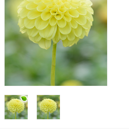
Angebote
Bodenverbesserung
SONSTIGE PRODUKTE
Beratung
Unser Garten!
Starke Zwiebel Tage
Neuigkeiten