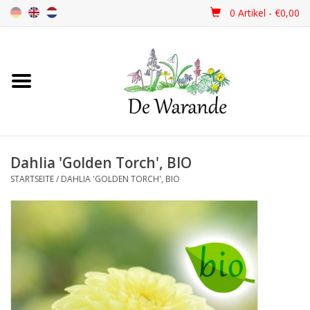
0 Artikel - €0,00
Startseite
NEU 2026
Dahlia 'Golden Torch', BIO
Frühjahrsblüher
STARTSEITE
/
DAHLIA 'GOLDEN TORCH', BIO
Sommerblüher
Herbstblüher
Schattenpflanzen