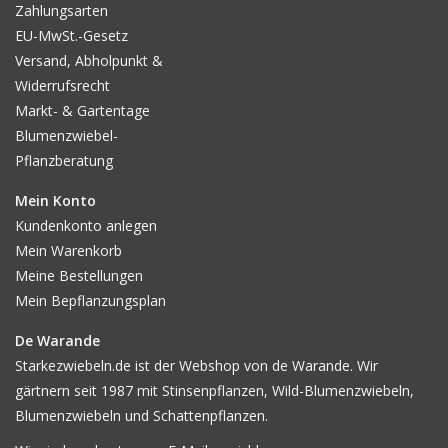
Zahlungsarten
nach der Wachstumssaison mehr als genug Knollen da sind und
es schon anderswo einen sicheren Vorrat hat, kann mit den
EU-MwSt.-Gesetz
verbleibenden Knollen dieses Risiko genommen werden. Es ist
Versand, Abholpunkt &
nämlich so schon viel weniger Arbeit.
Widerrufsrecht
Markt- & Gartentage
Blumenzwiebel-
Pflanzberatung
Mein Konto
Kundenkonto anlegen
Mein Warenkorb
Meine Bestellungen
Mein Bepflanzungsplan
De Warande
Starkezwiebeln.de ist der Webshop von de Warande. Wir
gärtnern seit 1987 mit Stinsenpflanzen, Wild-Blumenzwiebeln,
Blumenzwiebeln und Schattenpflanzen.