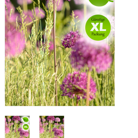
Angebote
Bodenverbesserung
SONSTIGE PRODUKTE
Beratung
Unser Garten!
Starke Zwiebel Tage
Neuigkeiten