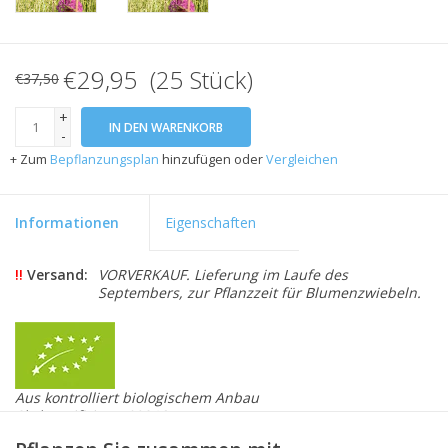
€29,95 (25 Stück)
€37,50
+
IN DEN WARENKORB
-
+ Zum
Bepflanzungsplan
hinzufügen oder
Vergleichen
Informationen
Eigenschaften
!!
Versand:
VORVERKAUF. Lieferung im Laufe des
Septembers, zur Pflanzzeit für Blumenzwiebeln.
Aus kontrolliert biologischem Anbau
Skal zertifiziert 109846
Ein auffallend dunkler Zierlauch. Die mittelgrosse Blüte