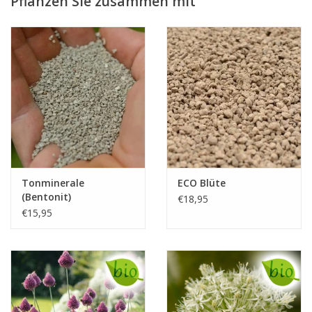
Pflanzen Sie zusammen mit
(Durchmesser 10 cm) ist dunkel lila. Blütenstängel circa 70 cm
hoch. Der Allium 'Purple Sensation' steht gut in einer
Blumenzwiebelweide oder in Kombination mit Stauden in
Rabatten. In einem sonnigen Frühling blüht der 'Purple
Sensation' schon Ende April!
Tonminerale
ECO Blüte
(Bentonit)
€18,95
€15,95