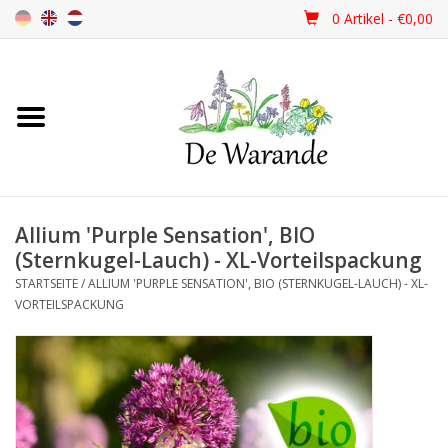
0 Artikel - €0,00
Startseite
NEU 2026
Allium 'Purple Sensation', BIO
Frühjahrsblüher
(Sternkugel-Lauch) - XL-Vorteilspackung
STARTSEITE
/
ALLIUM 'PURPLE SENSATION', BIO (STERNKUGEL-LAUCH) - XL-
Sommerblüher
VORTEILSPACKUNG
Herbstblüher
Schattenpflanzen