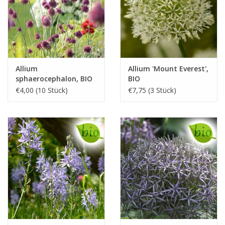
Allium
Allium 'Mount Everest',
sphaerocephalon, BIO
BIO
€4,00 (10 Stück)
€7,75 (3 Stück)