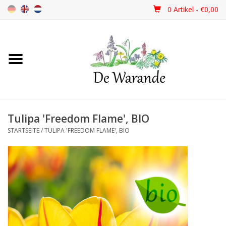
0 Artikel - €0,00
Startseite
NEU 2026
Tulipa 'Freedom Flame', BIO
Frühjahrsblüher
STARTSEITE
/
TULIPA 'FREEDOM FLAME', BIO
Sommerblüher
Herbstblüher
Schattenpflanzen