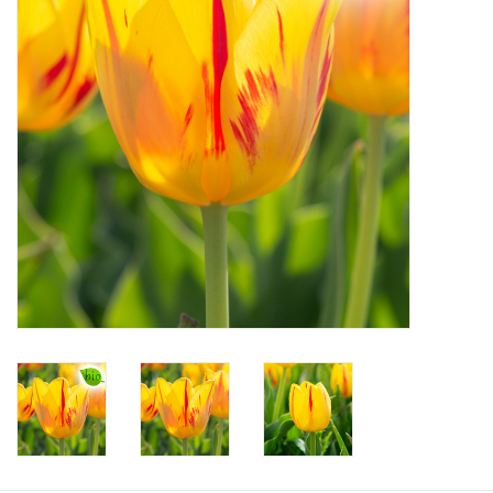
Angebote
Bodenverbesserung
SONSTIGE PRODUKTE
Beratung
Unser Garten!
Starke Zwiebel Tage
Neuigkeiten