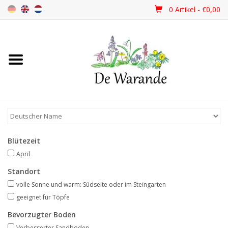
0 Artikel - €0,00
Startseite
NEU 2026
Frühjahrsblüher
Blütezeit
Sommerblüher
April
Standort
Herbstblüher
volle Sonne und warm: Südseite oder im Steingarten
geeignet für Töpfe
Schattenpflanzen
Bevorzugter Boden
Verbesserter Sandboden