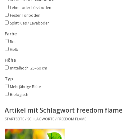
Angebote
Lehm- oder Lössboden
Fester Tonboden
Bodenverbesserung
Splitt Kies / Lavaboden
Farbe
SONSTIGE PRODUKTE
Rot
Gelb
Beratung
Höhe
mittelhoch: 25–60 cm
Unser Garten!
Typ
Mehrjährige Blüte
Starke Zwiebel Tage
Biologisch
Artikel mit Schlagwort freedom flame
Neuigkeiten
STARTSEITE
/
SCHLAGWORTE
/
FREEDOM FLAME