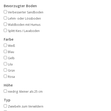
Angebote
Bevorzugter Boden
Verbesserter Sandboden
Bodenverbesserung
Lehm- oder Lössboden
Waldboden mit Humus
Splitt Kies / Lavaboden
SONSTIGE PRODUKTE
Farbe
Beratung
Weiß
Blau
Gelb
Unser Garten!
Lila
Grün
Starke Zwiebel Tage
Rosa
Höhe
Neuigkeiten
niedrig: kleiner als 25 cm
Typ
Zwiebeln zum Verwildern