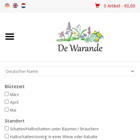
0 Artikel - €0,00
Startseite
NEU 2026
Frühjahrsblüher
Blütezeit
Sommerblüher
März
April
Herbstblüher
Mai
Standort
Schattenpflanzen
Schatten/Halbschatten: unter Bäumen / Sträuchern
Halbschatten/sonnig: in einer Wiese oder Rabatte