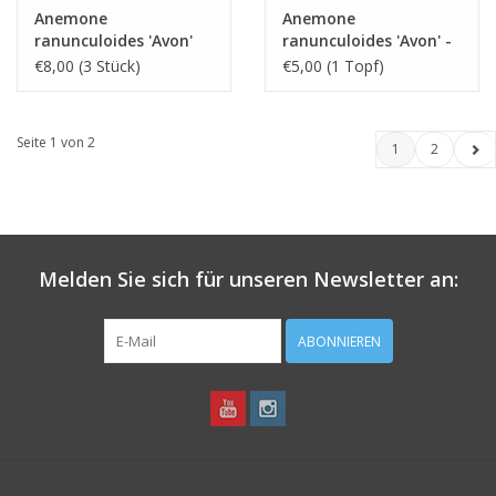
Anemone
Anemone
ranunculoides 'Avon'
ranunculoides 'Avon' -
Topf
€8,00 (3 Stück)
€5,00 (1 Topf)
Seite 1 von 2
1
2
Melden Sie sich für unseren Newsletter an:
ABONNIEREN