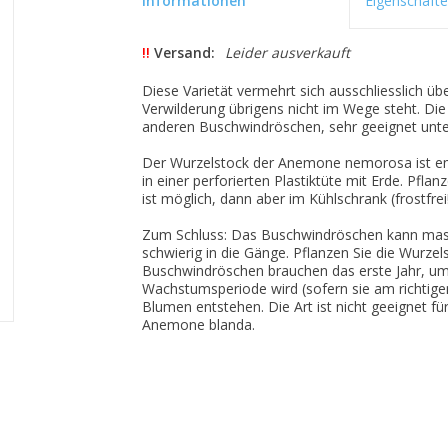
Informationen
Eigenschaft
!!
Versand:
Leider ausverkauft
Diese Varietät vermehrt sich ausschliesslich üb
Verwilderung übrigens nicht im Wege steht. Die
anderen Buschwindröschen, sehr geeignet unt
Der Wurzelstock der Anemone nemorosa ist empf
in einer perforierten Plastiktüte mit Erde. Pfla
ist möglich, dann aber im Kühlschrank (frostfrei!
Zum Schluss: Das Buschwindröschen kann mass
schwierig in die Gänge. Pflanzen Sie die Wurze
Buschwindröschen brauchen das erste Jahr, um 
Wachstumsperiode wird (sofern sie am richtigen
Blumen entstehen. Die Art ist nicht geeignet für
Anemone blanda.