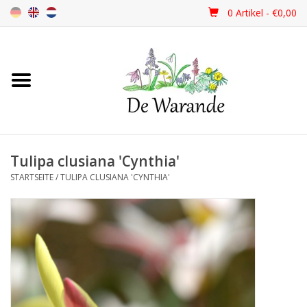
0 Artikel - €0,00
Startseite
NEU 2026
Tulipa clusiana 'Cynthia'
Frühjahrsblüher
STARTSEITE
/
TULIPA CLUSIANA 'CYNTHIA'
Sommerblüher
Herbstblüher
Schattenpflanzen