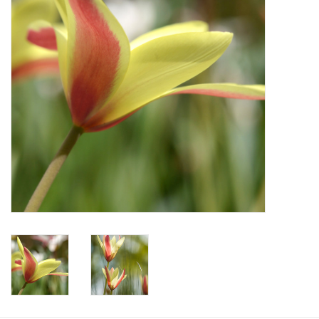
Angebote
Bodenverbesserung
SONSTIGE PRODUKTE
Beratung
Unser Garten!
Starke Zwiebel Tage
Neuigkeiten