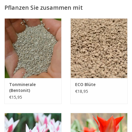
Sie Tulipa clusiana 'Cynthia' aber an einem warmen, sonnigen
Pflanzen Sie zusammen mit
Ort.
Tulipa clusiana kommt ursprünglich aus Afghanistan und
Pakistan.
Tonminerale
ECO Blüte
(Bentonit)
€18,95
€15,95