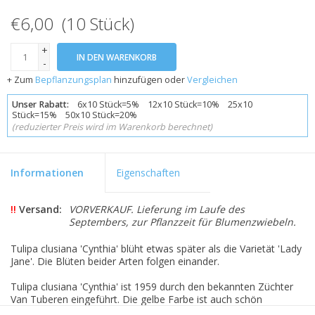
€6,00 (10 Stück)
+
IN DEN WARENKORB
-
+ Zum
Bepflanzungsplan
hinzufügen oder
Vergleichen
Unser Rabatt:
6x10 Stück=5% 12x10 Stück=10% 25x10
Stück=15% 50x10 Stück=20%
(reduzierter Preis wird im Warenkorb berechnet)
Informationen
Eigenschaften
!!
Versand:
VORVERKAUF. Lieferung im Laufe des
Septembers, zur Pflanzzeit für Blumenzwiebeln.
Tulipa clusiana 'Cynthia' blüht etwas später als die Varietät 'Lady
Jane'. Die Blüten beider Arten folgen einander.
Tulipa clusiana 'Cynthia' ist 1959 durch den bekannten Züchter
Van Tuberen eingeführt. Die gelbe Farbe ist auch schön
zwischen dem grünen Gras einer Blumenzwiebelweide. Pflanzen