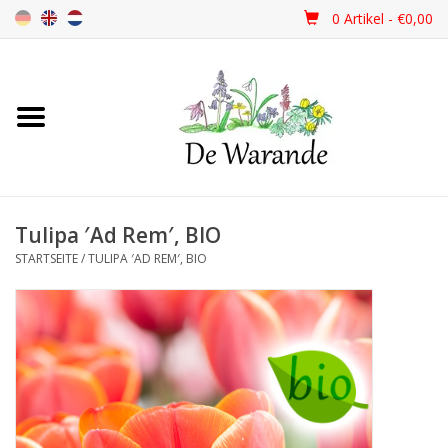
0 Artikel - €0,00
Startseite
NEU 2026
Tulipa ′Ad Rem′, BIO
Frühjahrsblüher
STARTSEITE
/
TULIPA ′AD REM′, BIO
Sommerblüher
Herbstblüher
Schattenpflanzen