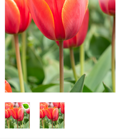
Angebote
Bodenverbesserung
SONSTIGE PRODUKTE
Beratung
Unser Garten!
Starke Zwiebel Tage
Neuigkeiten