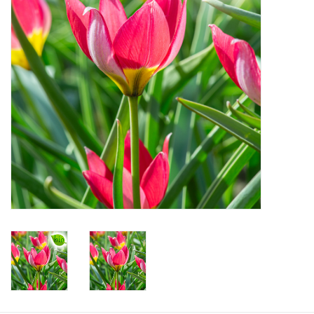
Angebote
Bodenverbesserung
SONSTIGE PRODUKTE
Beratung
Unser Garten!
Starke Zwiebel Tage
Neuigkeiten