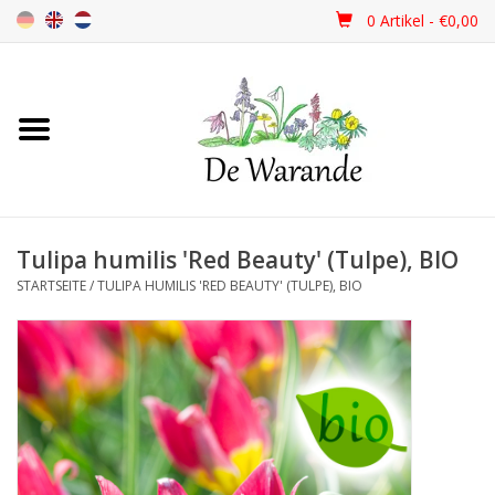
0 Artikel - €0,00
Startseite
NEU 2026
Tulipa humilis 'Red Beauty' (Tulpe), BIO
Frühjahrsblüher
STARTSEITE
/
TULIPA HUMILIS 'RED BEAUTY' (TULPE), BIO
Sommerblüher
Herbstblüher
Schattenpflanzen