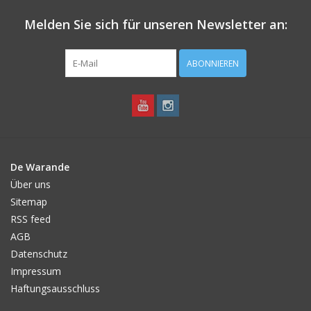
Standort in nährstoffreichem Boden.
Düngen Sie beim Pflanzen der 'Red Beauty' den Boden mit ECO
Melden Sie sich für unseren Newsletter an:
Blüte Dünger. Gärtnern Sie auf Sand? Fügen Sie dann auch
Bentonit hinzu.
ABONNIEREN
De Warande
Über uns
Sitemap
RSS feed
AGB
Datenschutz
Impressum
Haftungsausschluss