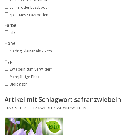
Angebote
Lehm- oder Lössboden
Splitt Kies / Lavaboden
Bodenverbesserung
Farbe
Lila
SONSTIGE PRODUKTE
Höhe
niedrig: kleiner als 25 cm
Beratung
Typ
Zwiebeln zum Verwildern
Unser Garten!
Mehrjährige Blüte
Biologisch
Starke Zwiebel Tage
Artikel mit Schlagwort safranzwiebeln
Neuigkeiten
STARTSEITE
/
SCHLAGWORTE
/
SAFRANZWIEBELN