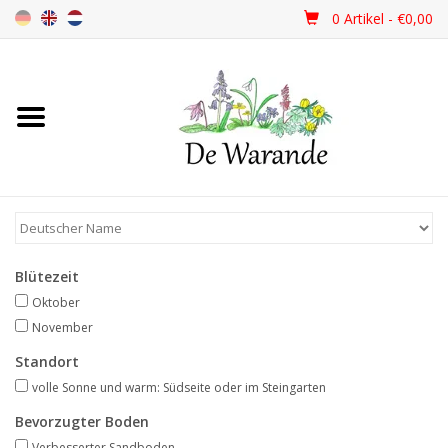
0 Artikel - €0,00
Startseite
NEU 2026
Frühjahrsblüher
Blütezeit
Sommerblüher
Oktober
November
Herbstblüher
Standort
volle Sonne und warm: Südseite oder im Steingarten
Schattenpflanzen
Bevorzugter Boden
Verbesserter Sandboden