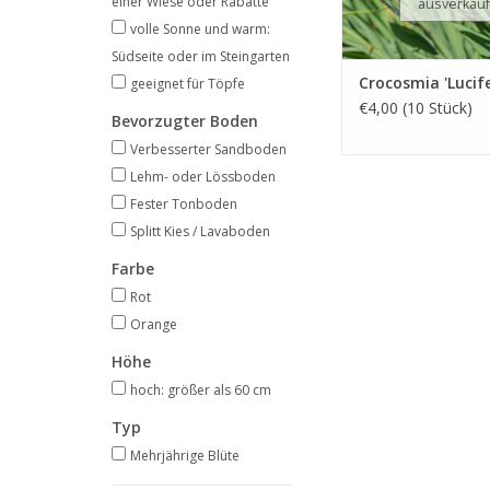
einer Wiese oder Rabatte
ausverkauf
volle Sonne und warm:
Südseite oder im Steingarten
Crocosmia 'Lucife
geeignet für Töpfe
€4,00 (10 Stück)
Bevorzugter Boden
Verbesserter Sandboden
Lehm- oder Lössboden
Fester Tonboden
Splitt Kies / Lavaboden
Farbe
Rot
Orange
Höhe
hoch: größer als 60 cm
Typ
Mehrjährige Blüte