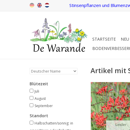
Stinsenpflanzen und Blumenzw
STARTSEITE
NEU
BODENVERBESSE
Artikel mit 
Blütezeit
Garten-Montbr
Juli/Sept, rot, 80 
Juli
August
Knallrot: eine auf
September
Ergänzung in jeder
Standort
INFO
Halbschatten/sonnig: in
Leider