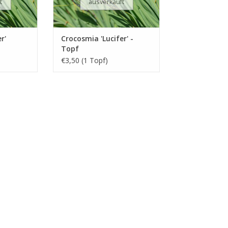
t
ausverkauft
r'
Crocosmia 'Lucifer' -
Topf
€3,50 (1 Topf)