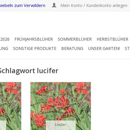
iebeln zum Verwildern
Mein Konto / Kundenkonto anlegen
 2026
FRÜHJAHRSBLÜHER
SOMMERBLÜHER
HERBSTBLÜHER
RUNG
SONSTIGE PRODUKTE
BERATUNG
UNSER GARTEN!
ST
Schlagwort lucifer
etie
Garten-Montbretie
– 100 cm
Juli/Sept, rot, 80 – 100 cm
fallende
Knallrot: eine auffallende
 Rabatte
Ergänzung in jeder Rabatte
INFO
Leider