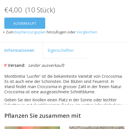
€4,00 (10 Stück)
AUSVERKAUFT
+ Zum
Bepflanzungsplan
hinzufügen oder
Vergleichen
Informationen
Eigenschaften
!!
Versand:
Leider ausverkauft
Montbretia 'Lucifer' ist die bekannteste Varietät von Crocosmia.
Es ist auch eine der Schönsten. Die Blüten sind Feuerrot. In
Irland findet man Crocosmia in grosser Zahl in der freien Natur.
Crocosmia ist eine ausgezeichnete Schnittblume.
Geben Sie den Knollen einen Platz in der Sonne oder leichter
Schatten in gut durchlässigem Boden. Im ersten Jahr abdecken
mit einer Schicht Laub oder Stroh, danach sind sie winterhart.
Pflanzen Sie zusammen mit