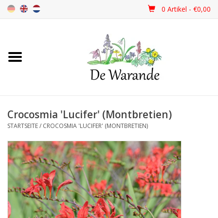
0 Artikel - €0,00
Startseite
NEU 2026
Crocosmia 'Lucifer' (Montbretien)
Frühjahrsblüher
STARTSEITE
/
CROCOSMIA 'LUCIFER' (MONTBRETIEN)
Sommerblüher
Herbstblüher
Schattenpflanzen