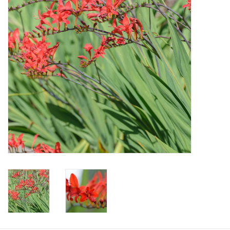
Angebote
Bodenverbesserung
SONSTIGE PRODUKTE
Beratung
Unser Garten!
Starke Zwiebel Tage
Neuigkeiten