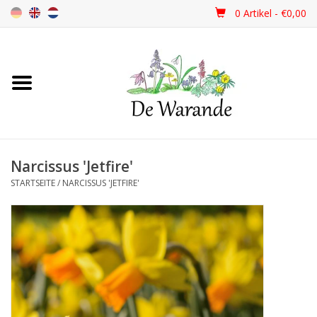
0 Artikel - €0,00
Startseite
NEU 2026
Narcissus 'Jetfire'
Frühjahrsblüher
STARTSEITE
/
NARCISSUS 'JETFIRE'
Sommerblüher
Herbstblüher
Schattenpflanzen