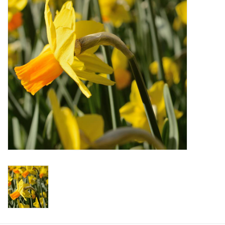
Angebote
Bodenverbesserung
SONSTIGE PRODUKTE
Beratung
Unser Garten!
Starke Zwiebel Tage
Neuigkeiten