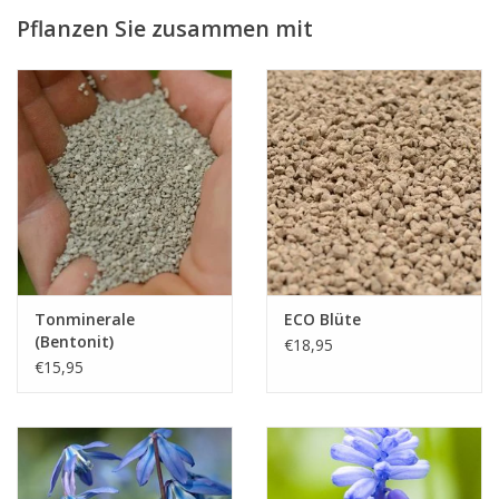
Narcissus 'Jetfire' ist eine Varietät aus der starken Cyclamineus-
Pflanzen Sie zusammen mit
Narzissen Gruppe.
Tonminerale
ECO Blüte
(Bentonit)
€18,95
€15,95