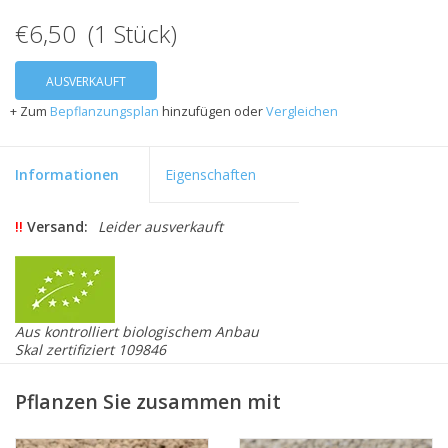
€6,50 (1 Stück)
AUSVERKAUFT
+ Zum
Bepflanzungsplan
hinzufügen oder
Vergleichen
Informationen
Eigenschaften
!!
Versand:
Leider ausverkauft
Aus kontrolliert biologischem Anbau
Skal zertifiziert 109846
Dahlia 'Waltzing Mathilda' ist eine orange-rosa/lachsrosa
Geöffnetes-Herz-Dahlie mit einer Höhe von 60 cm. Der
Pflanzen Sie zusammen mit
Blumendurchmesser beträgt 10–15 cm. Dahlia 'Waltzing
Mathilda' ist geeignet als Schnittblume (wegen dem