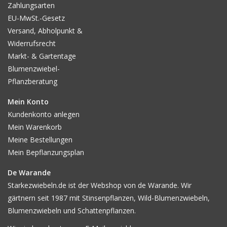
Zahlungsarten
bleibt aber ein Risiko, denn die Dahlie ist nicht winterhart. Wenn
nach der Wachstumssaison mehr als genug Knollen da sind und
EU-MwSt.-Gesetz
es schon anderswo einen sicheren Vorrat hat, kann mit den
Versand, Abholpunkt &
verbleibenden Knollen dieses Risiko genommen werden. Es ist
nämlich so schon viel weniger Arbeit.
Widerrufsrecht
Markt- & Gartentage
Blumenzwiebel-
Pflanzberatung
Mein Konto
Kundenkonto anlegen
Mein Warenkorb
Meine Bestellungen
Mein Bepflanzungsplan
De Warande
Starkezwiebeln.de ist der Webshop von de Warande. Wir
gärtnern seit 1987 mit Stinsenpflanzen, Wild-Blumenzwiebeln,
Blumenzwiebeln und Schattenpflanzen.