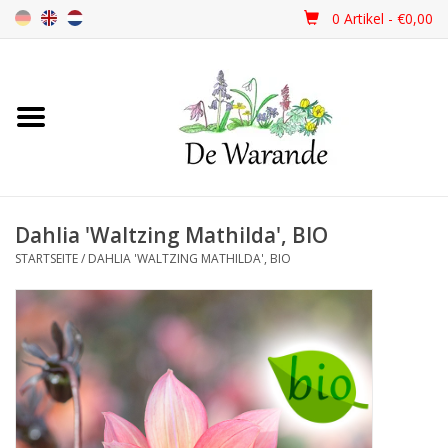
0 Artikel - €0,00
Startseite
NEU 2026
Dahlia 'Waltzing Mathilda', BIO
Frühjahrsblüher
STARTSEITE
/
DAHLIA 'WALTZING MATHILDA', BIO
Sommerblüher
Herbstblüher
Schattenpflanzen