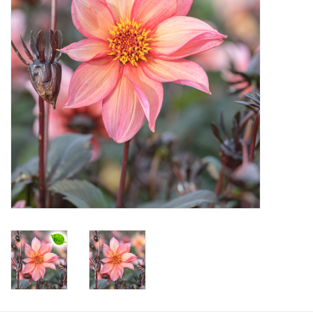
Angebote
Bodenverbesserung
SONSTIGE PRODUKTE
Beratung
Unser Garten!
Starke Zwiebel Tage
Neuigkeiten