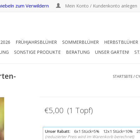
iebeln zum Verwildern
Mein Konto / Kundenkonto anlegen
 2026
FRÜHJAHRSBLÜHER
SOMMERBLÜHER
HERBSTBLÜHER
RUNG
SONSTIGE PRODUKTE
BERATUNG
UNSER GARTEN!
ST
rten-
STARTSEITE
/
CY
€5,00 (1 Topf)
Unser Rabatt:
6x1 Stück=5% 12x1 Stück=10% 25
(reduzierter Preis wird im Warenkorb berechnet)