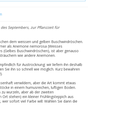
en
des Septembers, zur Pflanzzeit für
wischen dem weissen und gelben Buschwindröschen.
amer als Anemone nemorosa (Weisses
 (Gelbes Buschwindröschen), ist aber genauso
Sträuchern wie andere Anemonen.
indlich für Austrocknung: wir liefern ihn deshalb
nzen Sie ihn so schnell wie möglich. Kurz bewahren
).
enhaft verwildern, aber die Art kommt etwas
lstöcke in einem humusreichen, luftigen Boden.
zu wurzeln, aber ab der zweiten
 Ort stehen) ein kleiner Frühlingsteppich aus
, wer sofort viel Farbe will: Wählen Sie dann die