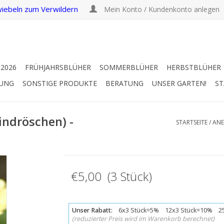
iebeln zum Verwildern
Mein Konto / Kundenkonto anlegen
 2026
FRÜHJAHRSBLÜHER
SOMMERBLÜHER
HERBSTBLÜHER
RUNG
SONSTIGE PRODUKTE
BERATUNG
UNSER GARTEN!
ST
indröschen) -
STARTSEITE
/
ANE
€5,00 (3 Stück)
Unser Rabatt:
6x3 Stück=5% 12x3 Stück=10% 25
(reduzierter Preis wird im Warenkorb berechnet)