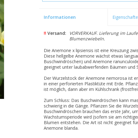
Informationen
Eigenschaft
!!
Versand:
VORVERKAUF. Lieferung im Laufe 
Blumenzwiebeln.
Die Anemone x lipsiensis ist eine Kreuzung z
Diese hellgelbe Anemone wächst etwas langs
Buschwindröschen) und Anemone ranunculoides
geeignet unter laubabwerfenden Bäumen und 
Der Wurzelstock der Anemone nemorosa ist empf
in einer perforierten Plastiktüte mit Erde. Pfla
ist möglich, dann aber im Kühlschrank (frostfrei!
Zum Schluss: Das Buschwindröschen kann mass
schwierig in die Gänge. Pflanzen Sie die Wurze
Buschwindröschen brauchen das erste Jahr, um 
Wachstumsperiode wird (sofern sie am richtigen
Blumen entstehen. Die Art ist nicht geeignet für
Anemone blanda.