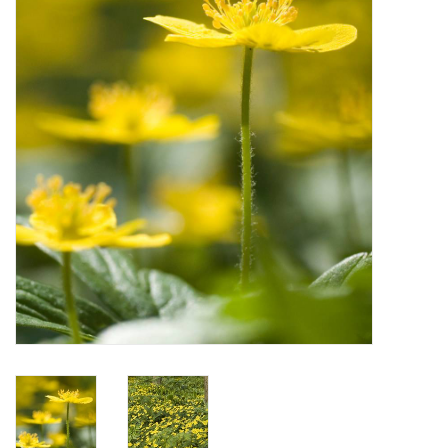
Angebote
Bodenverbesserung
SONSTIGE PRODUKTE
Beratung
Unser Garten!
Starke Zwiebel Tage
Neuigkeiten