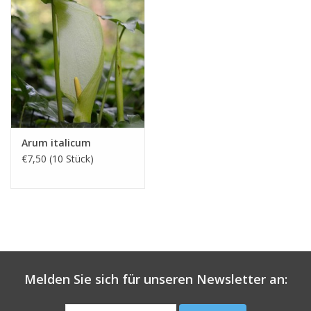
verwildern, aber die Art kommt etwas schwierig in die Gänge.
Pflanzen Sie die Wurzelstöcke in einem humusreichen, luftigen
Boden. Buschwindröschen brauchen das erste Jahr, um zu
wurzeln, aber ab der zweiten Wachstumsperiode wird (sofern sie
am richtigen Ort stehen) ein kleiner Frühlingsteppich aus Blumen
entstehen. Die Art ist nicht geeignet für, wer sofort viel Farbe
will: Wählen Sie dann die Anemone blanda.
Arum italicum
€7,50 (10 Stück)
Melden Sie sich für unseren Newsletter an: