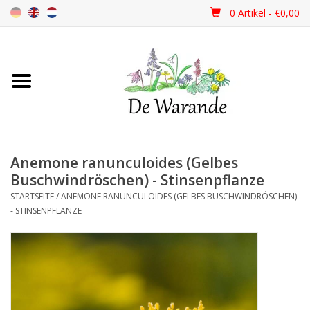
0 Artikel - €0,00
Startseite
NEU 2026
Anemone ranunculoides (Gelbes
Frühjahrsblüher
Buschwindröschen) - Stinsenpflanze
STARTSEITE
/
ANEMONE RANUNCULOIDES (GELBES BUSCHWINDRÖSCHEN)
Sommerblüher
- STINSENPFLANZE
Herbstblüher
Schattenpflanzen