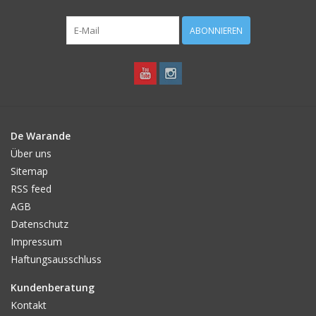
Angebote
ABONNIEREN
Bodenverbesserung
SONSTIGE PRODUKTE
Beratung
De Warande
Über uns
Unser Garten!
Sitemap
RSS feed
AGB
Starke Zwiebel Tage
Datenschutz
Impressum
Neuigkeiten
Haftungsausschluss
Kundenberatung
Kontakt