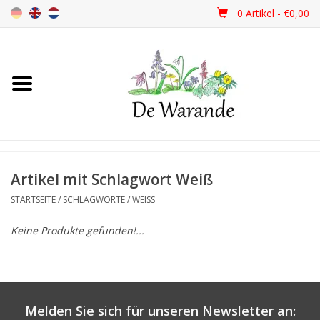
0 Artikel - €0,00
Startseite
NEU 2026
Frühjahrsblüher
Artikel mit Schlagwort Weiß
STARTSEITE
/
SCHLAGWORTE
/
WEISS
Sommerblüher
Keine Produkte gefunden!...
Herbstblüher
Schattenpflanzen
Melden Sie sich für unseren Newsletter an: