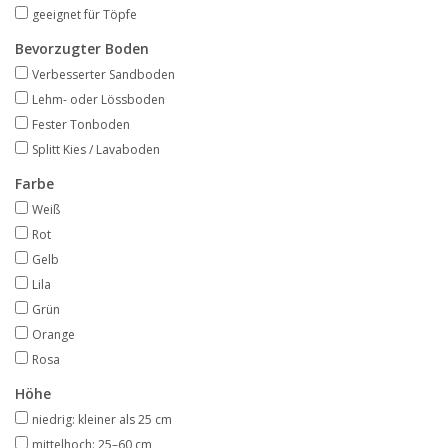
Angebote
geeignet für Töpfe
Bevorzugter Boden
Bodenverbesserung
Verbesserter Sandboden
Lehm- oder Lössboden
Fester Tonboden
SONSTIGE PRODUKTE
Splitt Kies / Lavaboden
Beratung
Farbe
Weiß
Rot
Unser Garten!
Gelb
Lila
Starke Zwiebel Tage
Grün
Orange
Neuigkeiten
Rosa
Höhe
niedrig: kleiner als 25 cm
mittelhoch: 25–60 cm