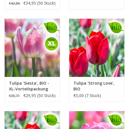
Vorteilspackung
€34,95 (50 Stück)
€42,86
Tulipa 'Siesta', BIO -
Tulipa 'Strong Love',
XL-Vorteilspackung
BIO
€29,95 (50 Stück)
€5,00 (7 Stück)
€35,71