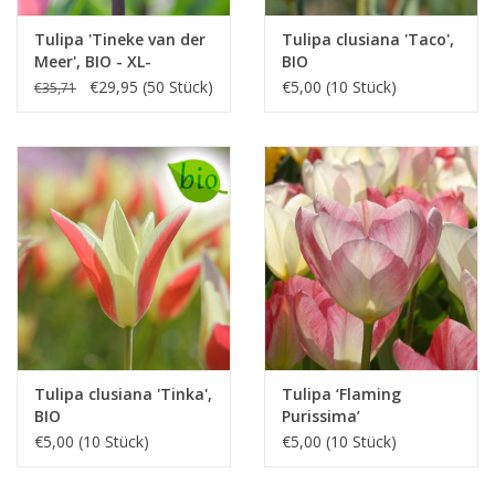
Tulipa 'Tineke van der
Tulipa clusiana 'Taco',
Meer', BIO - XL-
BIO
Vorteilspackung
€29,95 (50 Stück)
€5,00 (10 Stück)
€35,71
Tulipa clusiana 'Tinka',
Tulipa ‘Flaming
BIO
Purissima’
€5,00 (10 Stück)
€5,00 (10 Stück)