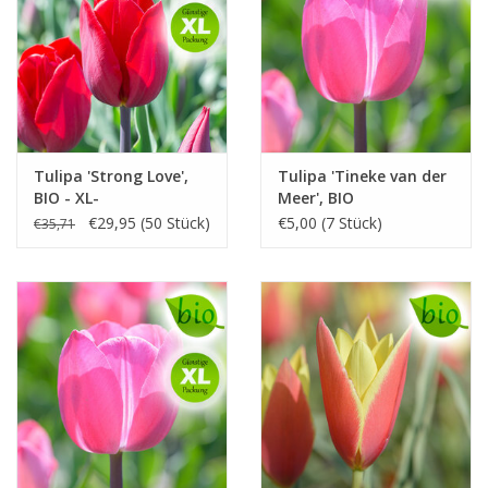
Tulipa 'Strong Love',
Tulipa 'Tineke van der
BIO - XL-
Meer', BIO
Vorteilspackung
€29,95 (50 Stück)
€5,00 (7 Stück)
€35,71