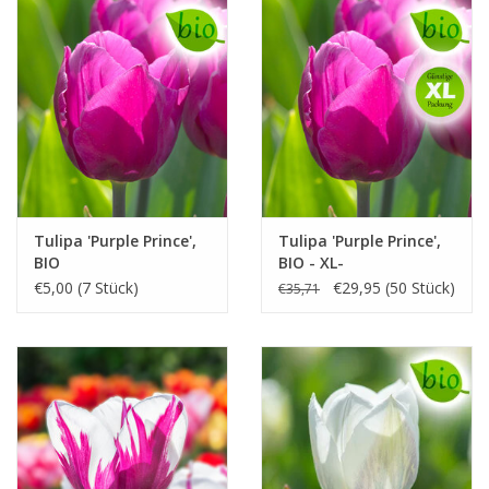
Tulipa 'Purple Prince',
Tulipa 'Purple Prince',
BIO
BIO - XL-
Vorteilspackung
€5,00 (7 Stück)
€29,95 (50 Stück)
€35,71