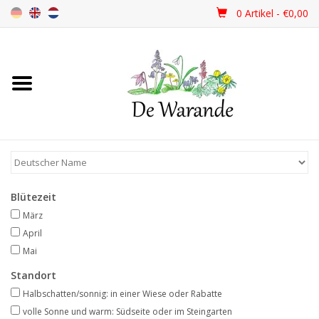
0 Artikel - €0,00
Startseite
NEU 2026
Frühjahrsblüher
Blütezeit
Sommerblüher
März
April
Herbstblüher
Mai
Standort
Schattenpflanzen
Halbschatten/sonnig: in einer Wiese oder Rabatte
volle Sonne und warm: Südseite oder im Steingarten