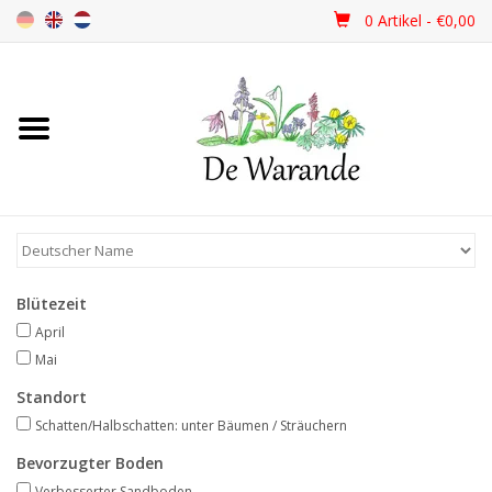
0 Artikel - €0,00
Startseite
NEU 2026
Frühjahrsblüher
Blütezeit
Sommerblüher
April
Mai
Herbstblüher
Standort
Schatten/Halbschatten: unter Bäumen / Sträuchern
Schattenpflanzen
Bevorzugter Boden
Verbesserter Sandboden