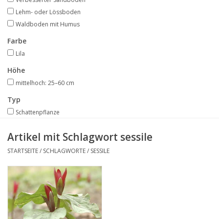
Angebote
Lehm- oder Lössboden
Waldboden mit Humus
Bodenverbesserung
Farbe
Lila
SONSTIGE PRODUKTE
Höhe
mittelhoch: 25–60 cm
Beratung
Typ
Schattenpflanze
Unser Garten!
Artikel mit Schlagwort sessile
Starke Zwiebel Tage
STARTSEITE
/
SCHLAGWORTE
/
SESSILE
Neuigkeiten