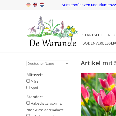
Stinsenpflanzen und Blumenzw
STARTSEITE
NEU
BODENVERBESSE
Artikel mit
Blütezeit
März/April, rot,
März
Tiefrote, verwil
April
botanische Tu
Standort
INFO UND KA
Halbschatten/sonnig: in
einer Wiese oder Rabatte