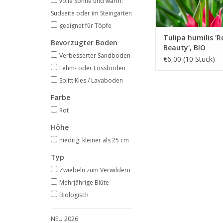
volle Sonne und warm:
Südseite oder im Steingarten
geeignet für Töpfe
Tulipa humilis 'R
Bevorzugter Boden
Beauty', BIO
Verbesserter Sandboden
€6,00 (10 Stück)
Lehm- oder Lössboden
Splitt Kies / Lavaboden
Farbe
Rot
Höhe
niedrig: kleiner als 25 cm
Typ
Zwiebeln zum Verwildern
Mehrjährige Blüte
Biologisch
NEU 2026