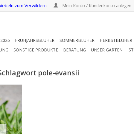
iebeln zum Verwildern
Mein Konto / Kundenkonto anlegen
 2026
FRÜHJAHRSBLÜHER
SOMMERBLÜHER
HERBSTBLÜHER
RUNG
SONSTIGE PRODUKTE
BERATUNG
UNSER GARTEN!
ST
 Schlagwort pole-evansii
flilie
eiss-grün,
comis