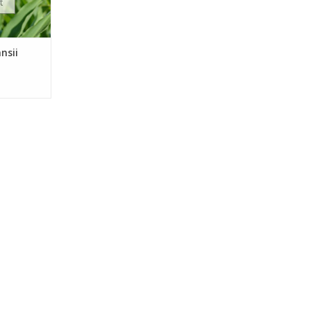
t
nsii