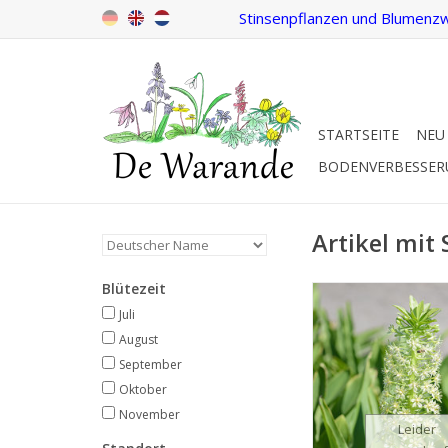
Stinsenpflanzen und Blumenzw
STARTSEITE
NEU
BODENVERBESSE
Artikel mit
Blütezeit
Ananaslilie/Schop
Juli bis November, w
Juli
120 cm
August
September
Die grösste Eu
Oktober
INFO
November
Leider