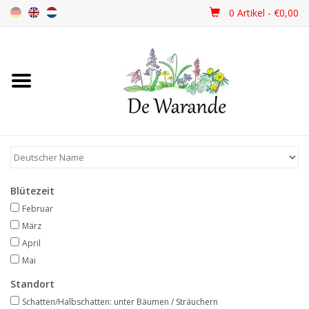
0 Artikel - €0,00
Startseite
NEU 2026
Frühjahrsblüher
Blütezeit
Sommerblüher
Februar
März
Herbstblüher
April
Mai
Schattenpflanzen
Standort
Schatten/Halbschatten: unter Bäumen / Sträuchern