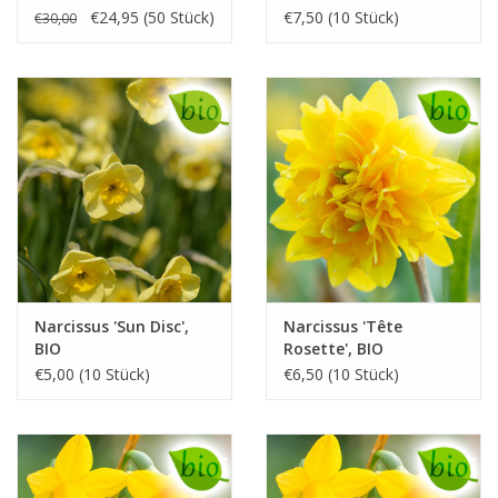
Vorteilspackung
€24,95 (50 Stück)
€7,50 (10 Stück)
€30,00
Narcissus 'Sun Disc',
Narcissus 'Tête
BIO
Rosette', BIO
€5,00 (10 Stück)
€6,50 (10 Stück)