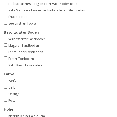
Angebote
Halbschatten/sonnig: in einer Wiese oder Rabatte
volle Sonne und warm: Südseite oder im Steingarten
feuchter Boden
Bodenverbesserung
geeignet für Töpfe
Bevorzugter Boden
SONSTIGE PRODUKTE
Verbesserter Sandboden
Magerer Sandboden
Beratung
Lehm- oder Lössboden
Fester Tonboden
Unser Garten!
Splitt Kies / Lavaboden
Farbe
Starke Zwiebel Tage
Weiß
Gelb
Neuigkeiten
Orange
Rosa
Höhe
niedrig: kleiner als 25 cm