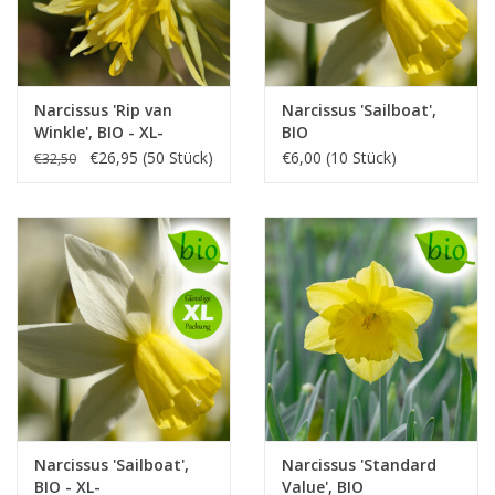
Narcissus 'Rip van
Narcissus 'Sailboat',
Winkle', BIO - XL-
BIO
Vorteilspackung
€26,95 (50 Stück)
€6,00 (10 Stück)
€32,50
Narcissus 'Sailboat',
Narcissus 'Standard
BIO - XL-
Value', BIO