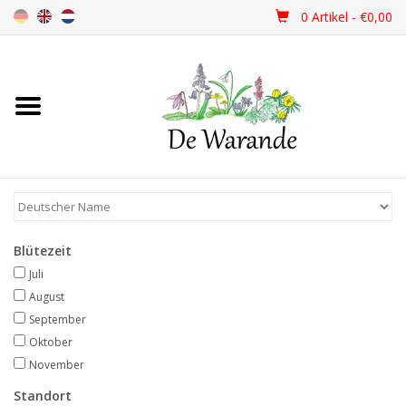
0 Artikel - €0,00
Startseite
NEU 2026
Frühjahrsblüher
Blütezeit
Sommerblüher
Juli
August
Herbstblüher
September
Oktober
November
Schattenpflanzen
Standort