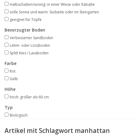
Angebote
Halbschatten/sonnig: in einer Wiese oder Rabatte
volle Sonne und warm: Südseite oder im Steingarten
geeignet für Töpfe
Bodenverbesserung
Bevorzugter Boden
Verbesserter Sandboden
SONSTIGE PRODUKTE
Lehm- oder Lössboden
Splitt Kies / Lavaboden
Beratung
Farbe
Rot
Unser Garten!
Gelb
Höhe
Starke Zwiebel Tage
hoch: größer als 60 cm
Neuigkeiten
Typ
Biologisch
Artikel mit Schlagwort manhattan