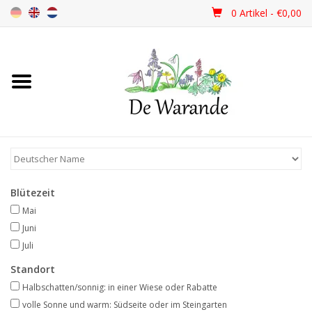
0 Artikel - €0,00
Startseite
NEU 2026
Frühjahrsblüher
Blütezeit
Sommerblüher
Mai
Juni
Herbstblüher
Juli
Standort
Schattenpflanzen
Halbschatten/sonnig: in einer Wiese oder Rabatte
volle Sonne und warm: Südseite oder im Steingarten