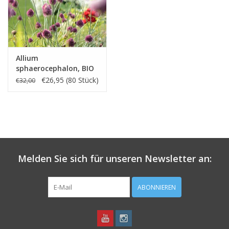
Allium
sphaerocephalon, BIO
- XL-Vorteilspackung
€26,95 (80 Stück)
€32,00
Melden Sie sich für unseren Newsletter an:
ABONNIEREN