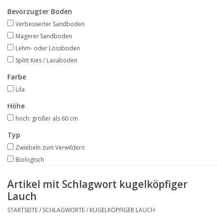
Angebote
Bevorzugter Boden
Verbesserter Sandboden
Bodenverbesserung
Magerer Sandboden
Lehm- oder Lössboden
Splitt Kies / Lavaboden
SONSTIGE PRODUKTE
Farbe
Beratung
Lila
Höhe
Unser Garten!
hoch: größer als 60 cm
Typ
Starke Zwiebel Tage
Zwiebeln zum Verwildern
Biologisch
Neuigkeiten
Artikel mit Schlagwort kugelköpfiger
Lauch
STARTSEITE
/
SCHLAGWORTE
/
KUGELKÖPFIGER LAUCH