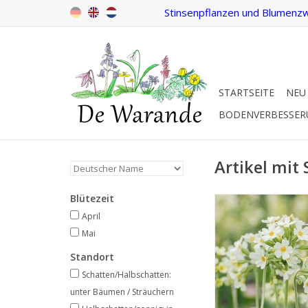
Stinsenpflanzen und Blumenzw
STARTSEITE
NEU
BODENVERBESSE
Artikel mit 
Blütezeit
Hohe Schlüssel
April/Mai, sanftgel
April
Mai
Ein echter Frühli
Standort
INFO UND KA
Schatten/Halbschatten:
unter Bäumen / Sträuchern