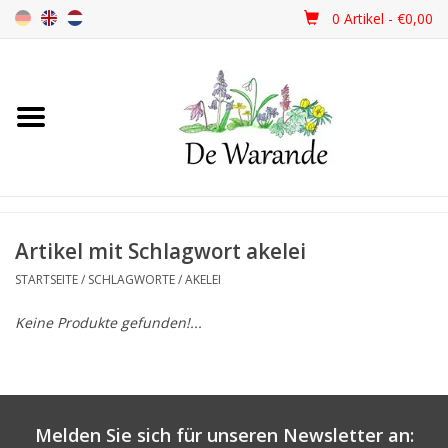
0 Artikel - €0,00
Startseite
NEU 2026
Frühjahrsblüher
Artikel mit Schlagwort akelei
STARTSEITE
/
SCHLAGWORTE
/
AKELEI
Sommerblüher
Keine Produkte gefunden!...
Herbstblüher
Schattenpflanzen
Melden Sie sich für unseren Newsletter an: