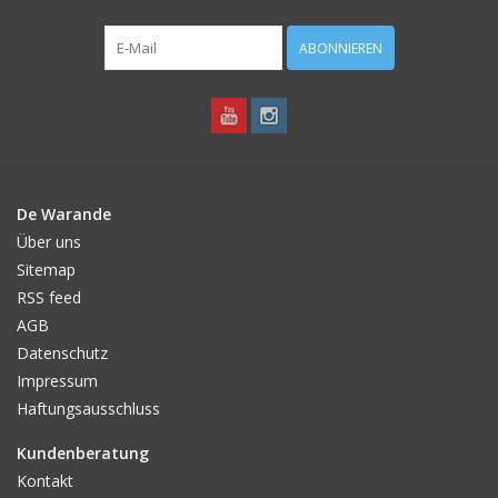
Angebote
ABONNIEREN
Bodenverbesserung
SONSTIGE PRODUKTE
Beratung
De Warande
Über uns
Unser Garten!
Sitemap
RSS feed
AGB
Starke Zwiebel Tage
Datenschutz
Impressum
Neuigkeiten
Haftungsausschluss
Kundenberatung
Kontakt