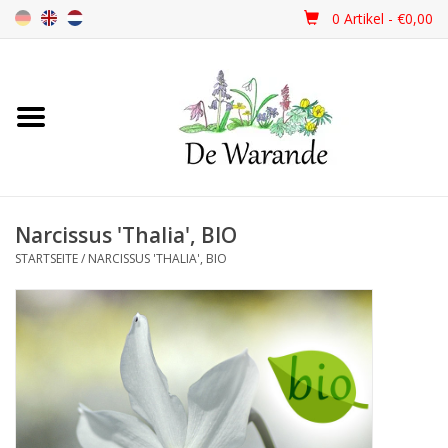
0 Artikel - €0,00
Startseite
NEU 2026
Narcissus 'Thalia', BIO
Frühjahrsblüher
STARTSEITE
/
NARCISSUS 'THALIA', BIO
Sommerblüher
Herbstblüher
Schattenpflanzen