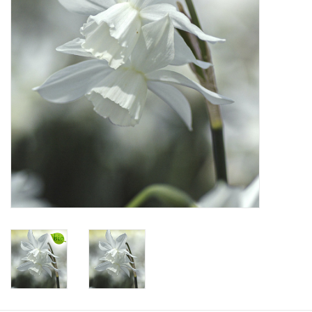
Angebote
Bodenverbesserung
SONSTIGE PRODUKTE
Beratung
Unser Garten!
Starke Zwiebel Tage
Neuigkeiten