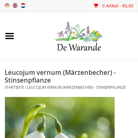
0 Artikel - €0,00
Startseite
NEU 2026
Leucojum vernum (Märzenbecher) -
Frühjahrsblüher
Stinsenpflanze
STARTSEITE
/
LEUCOJUM VERNUM (MÄRZENBECHER) - STINSENPFLANZE
Sommerblüher
Herbstblüher
Schattenpflanzen