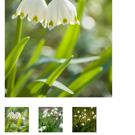
Angebote
Bodenverbesserung
SONSTIGE PRODUKTE
Beratung
Unser Garten!
Starke Zwiebel Tage
Neuigkeiten