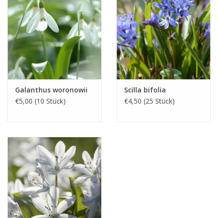
und stark hält, auch falls Sie diese in Ihrem Kühlschrank lagern.
Vermiculit wird im agrarischen Sektor auch dazu benutzt, den
Boden aufzulockern, ein Strukturverbesserer also. Sie können
das Vermiculit in das Pflanzloch der Zwiebel mischen. Mischen
Sie es aber gut mit der vorhandenen Erde. Ob es einen
Mehrwert hat für das Wachstum der Zwiebel, ist uns unbekannt.
Sie können das Vermiculit also auch entsorgen, im gewöhnlichen
Hausabfall oder es über den Komposthaufen streuen.
Galanthus woronowii
Scilla bifolia
€5,00 (10 Stück)
€4,50 (25 Stück)