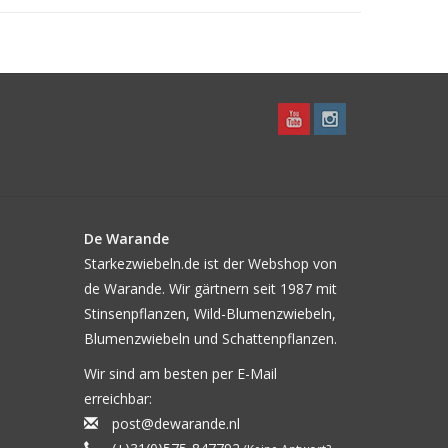
 von 4 kg oder in einem 25 kg Sack (wählen Sie
 ist inkl. Zuschlag auf die Versandkosten (der Sack
lung versandt).
n Kalkskeletten von Kalkalgen (Rotalgen) und
CaO 42,50%), MgCO3 7% (MgO 3%), Natrium
l 0,60%, SiO 0,45%, Fe 2500 ppm, I 1200 ppm,
m, Mo 1 ppm.
De Warande
Starkezwiebeln.de ist der Webshop von
de Warande. Wir gärtnern seit 1987 mit
Stinsenpflanzen, Wild-Blumenzwiebeln,
Blumenzwiebeln und Schattenpflanzen.
Wir sind am besten per E-Mail
erreichbar:
post@dewarande.nl