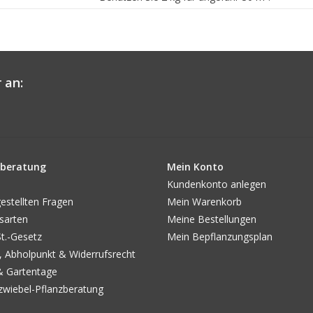
Maerlkalk
erhalten Sie bei uns in einem Karton
oben: 4 kg oder 25 kg). Der Preis des 25 kg Sack
wird separat von weiteren Produkten der Bestel
Zusammensetzung
Lithothamnium (Maerl) besteht aus sehr poröse
 an:
enthält Spurenelemente.
Minerale Zusammensetzung: CaCO3 76,50% (
0,17%, Kalium 0,20%, Phosphor 0,35%, Schwefe
Mn 480 ppm, Zn 15 ppm, Cu 15 ppm, B 80 pp
beratung
Mein Konto
Kundenkonto anlegen
estellten Fragen
Mein Warenkorb
sarten
Meine Bestellungen
.-Gesetz
Mein Bepflanzungsplan
, Abholpunkt & Widerrufsrecht
& Gartentage
wiebel-Pflanzberatung