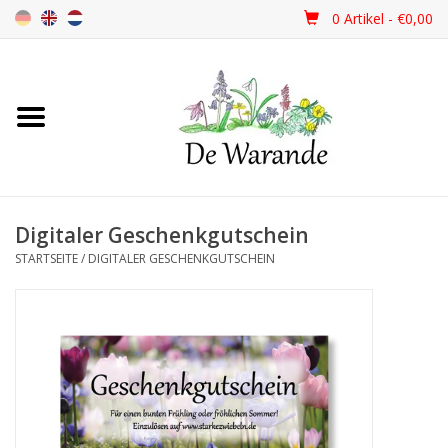
0 Artikel - €0,00
Startseite
NEU 2026
Digitaler Geschenkgutschein
Frühjahrsblüher
STARTSEITE
/
DIGITALER GESCHENKGUTSCHEIN
Sommerblüher
Herbstblüher
Schattenpflanzen