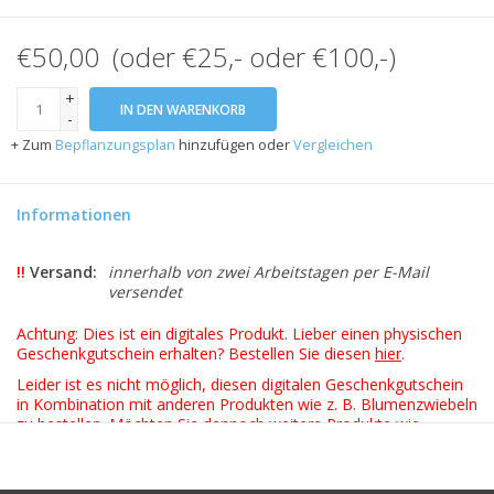
€50,00 (oder €25,- oder €100,-)
+
IN DEN WARENKORB
-
+ Zum
Bepflanzungsplan
hinzufügen oder
Vergleichen
Informationen
!!
Versand:
innerhalb von zwei Arbeitstagen per E-Mail
versendet
Achtung: Dies ist ein digitales Produkt. Lieber einen physischen
Geschenkgutschein erhalten? Bestellen Sie diesen
hier
.
Leider ist es nicht möglich, diesen digitalen Geschenkgutschein
in Kombination mit anderen Produkten wie z. B. Blumenzwiebeln
zu bestellen. Möchten Sie dennoch weitere Produkte wie
Blumenzwiebeln bestellen? Erfassen Sie dann zwei separate
Bestellungen.