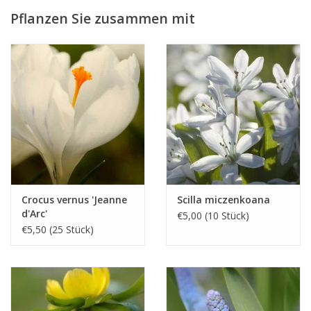
Das Blumenherz ist von ganz hellem Purpur bis fast weiss,
Pflanzen Sie zusammen mit
während die Enden der Blütenblätter von sehr dunklem Purpur
sind.
Crocus tommasinianus 'Ruby Giant' steht der botanischen Art
Crocus tommasinianus nahe, vermehrt und verwildert sich
genauso einfach und ist somit geeignet um massenhaft
anzupflanzen. Crocus tommasinianus 'Ruby Giant' ist 1956 durch
Blumenzwiebelzüchter J. Roozen-Kramer (Bennebroek)
eingeführt.
Crocus vernus 'Jeanne
Scilla miczenkoana
d'Arc'
€5,00 (10 Stück)
€5,50 (25 Stück)