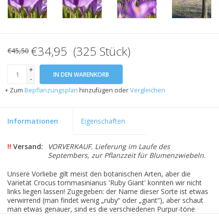
€34,95 (325 Stück)
€45,50
+
IN DEN WARENKORB
-
+ Zum
Bepflanzungsplan
hinzufügen oder
Vergleichen
Informationen
Eigenschaften
!!
Versand:
VORVERKAUF. Lieferung im Laufe des
Septembers, zur Pflanzzeit für Blumenzwiebeln.
Unsere Vorliebe gilt meist den botanischen Arten, aber die
Varietät Crocus tommasinianus 'Ruby Giant' konnten wir nicht
links liegen lassen! Zugegeben: der Name dieser Sorte ist etwas
verwirrend (man findet wenig „ruby“ oder „giant“), aber schaut
man etwas genauer, sind es die verschiedenen Purpur-töne
welche Crocus tommasinianus 'Ruby Giant' so schön machen.