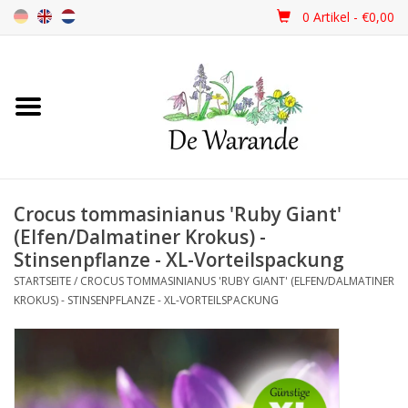
0 Artikel - €0,00
Startseite
NEU 2026
Crocus tommasinianus 'Ruby Giant'
Frühjahrsblüher
(Elfen/Dalmatiner Krokus) -
Stinsenpflanze - XL-Vorteilspackung
Sommerblüher
STARTSEITE
/
CROCUS TOMMASINIANUS 'RUBY GIANT' (ELFEN/DALMATINER
KROKUS) - STINSENPFLANZE - XL-VORTEILSPACKUNG
Herbstblüher
Schattenpflanzen