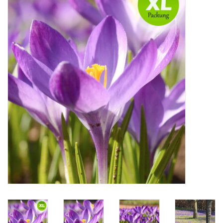
Angebote
Bodenverbesserung
SONSTIGE PRODUKTE
Beratung
Unser Garten!
Starke Zwiebel Tage
Neuigkeiten