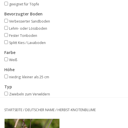
Angebote
geeignet für Töpfe
Bevorzugter Boden
Bodenverbesserung
Verbesserter Sandboden
Lehm- oder Lössboden
Fester Tonboden
SONSTIGE PRODUKTE
Splitt Kies / Lavaboden
Beratung
Farbe
Weiß
Unser Garten!
Höhe
niedrig: kleiner als 25 cm
Starke Zwiebel Tage
Typ
Zwiebeln zum Verwildern
Neuigkeiten
STARTSEITE
/
DEUTSCHER NAME
/
HERBST-KNOTENBLUME