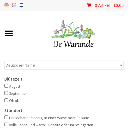
0 Artikel - €0,00
Startseite
NEU 2026
Frühjahrsblüher
Blütezeit
Sommerblüher
August
September
Herbstblüher
Oktober
Standort
Schattenpflanzen
Halbschatten/sonnig: in einer Wiese oder Rabatte
volle Sonne und warm: Südseite oder im Steingarten