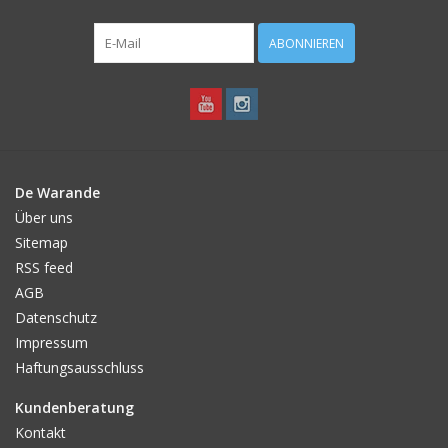
Angebote
ABONNIEREN
Bodenverbesserung
SONSTIGE PRODUKTE
Beratung
De Warande
Über uns
Unser Garten!
Sitemap
RSS feed
AGB
Starke Zwiebel Tage
Datenschutz
Impressum
Neuigkeiten
Haftungsausschluss
Kundenberatung
Kontakt