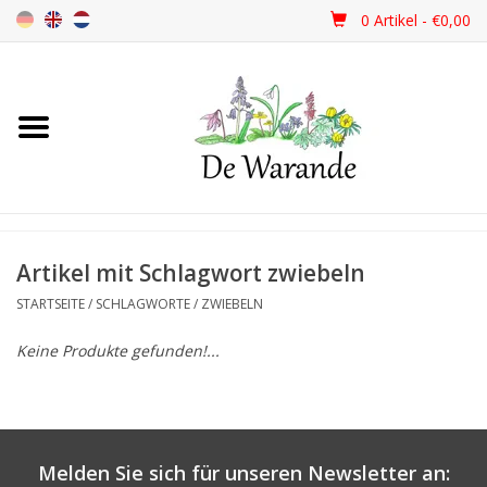
0 Artikel - €0,00
Startseite
NEU 2026
Frühjahrsblüher
Artikel mit Schlagwort zwiebeln
STARTSEITE
/
SCHLAGWORTE
/
ZWIEBELN
Sommerblüher
Keine Produkte gefunden!...
Herbstblüher
Schattenpflanzen
Melden Sie sich für unseren Newsletter an: