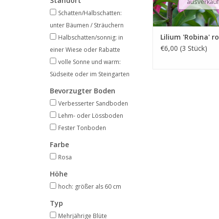
Standort
ausverkauf
Schatten/Halbschatten:
unter Bäumen / Sträuchern
Lilium 'Robina' r
Halbschatten/sonnig: in
€6,00 (3 Stück)
einer Wiese oder Rabatte
volle Sonne und warm:
Südseite oder im Steingarten
Bevorzugter Boden
Verbesserter Sandboden
Lehm- oder Lössboden
Fester Tonboden
Farbe
Rosa
Höhe
hoch: größer als 60 cm
Typ
Mehrjährige Blüte