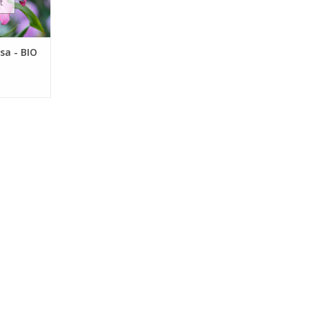
t
osa - BIO