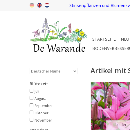
Stinsenpflanzen und Blumenzw
STARTSEITE
NEU
BODENVERBESSE
Artikel mit
Blütezeit
Lilie
Juli-Nov, rosa, 
Juli
August
INFO
September
Oktober
November
Leider