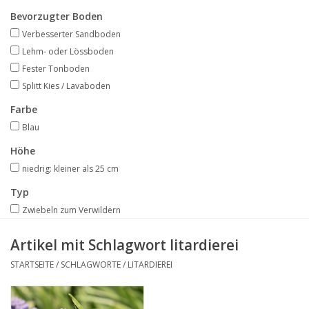
Angebote
Bevorzugter Boden
Verbesserter Sandboden
Bodenverbesserung
Lehm- oder Lössboden
Fester Tonboden
Splitt Kies / Lavaboden
SONSTIGE PRODUKTE
Farbe
Beratung
Blau
Höhe
Unser Garten!
niedrig: kleiner als 25 cm
Typ
Starke Zwiebel Tage
Zwiebeln zum Verwildern
Artikel mit Schlagwort litardierei
Neuigkeiten
STARTSEITE
/
SCHLAGWORTE
/
LITARDIEREI