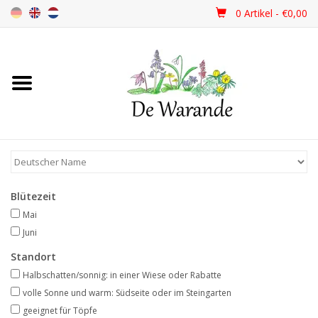
0 Artikel - €0,00
Startseite
NEU 2026
Frühjahrsblüher
Blütezeit
Sommerblüher
Mai
Juni
Herbstblüher
Standort
Halbschatten/sonnig: in einer Wiese oder Rabatte
Schattenpflanzen
volle Sonne und warm: Südseite oder im Steingarten
geeignet für Töpfe