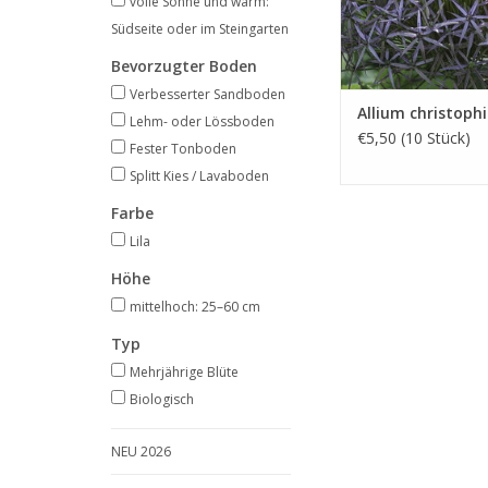
volle Sonne und warm:
Südseite oder im Steingarten
Bevorzugter Boden
Verbesserter Sandboden
Allium christophi
Lehm- oder Lössboden
€5,50 (10 Stück)
Fester Tonboden
Splitt Kies / Lavaboden
Farbe
Lila
Höhe
mittelhoch: 25–60 cm
Typ
Mehrjährige Blüte
Biologisch
NEU 2026