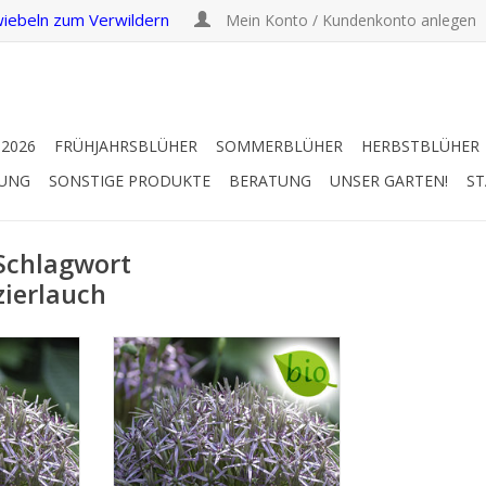
iebeln zum Verwildern
Mein Konto / Kundenkonto anlegen
 2026
FRÜHJAHRSBLÜHER
SOMMERBLÜHER
HERBSTBLÜHER
RUNG
SONSTIGE PRODUKTE
BERATUNG
UNSER GARTEN!
ST
 Schlagwort
zierlauch
uch
Sternkugel-Lauch
/50 cm
Juni/Juli, lila, 40/50 cm.
disch!
Gemütlich altmodisch!
UFEN
INFO UND KAUFEN