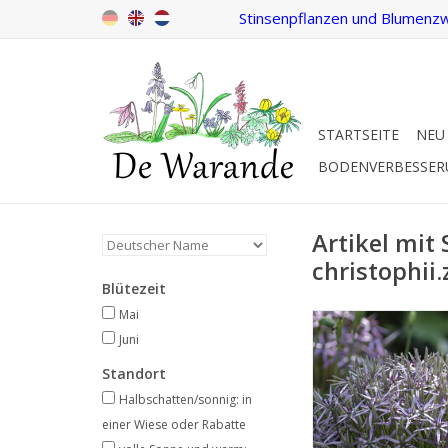
Stinsenpflanzen und Blumenzw
STARTSEITE
NEU
BODENVERBESSE
Artikel mit
christophii.
Blütezeit
Mai
Sternkugel-La
Juni
Mai/Juni, lila, 40
Standort
Gemütlich altmo
Halbschatten/sonnig: in
INFO UND KA
einer Wiese oder Rabatte